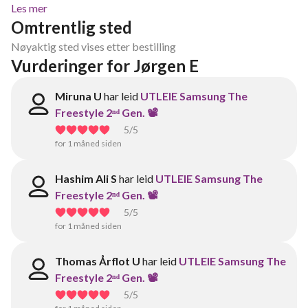
Les mer
Omtrentlig sted
Nøyaktig sted vises etter bestilling
Vurderinger for Jørgen E
Miruna U
har leid
UTLEIE Samsung The
Freestyle 2ⁿᵈ Gen. 📽️
5
/5
for 1 måned siden
Hashim Ali S
har leid
UTLEIE Samsung The
Freestyle 2ⁿᵈ Gen. 📽️
5
/5
for 1 måned siden
Thomas Årflot U
har leid
UTLEIE Samsung The
Freestyle 2ⁿᵈ Gen. 📽️
5
/5