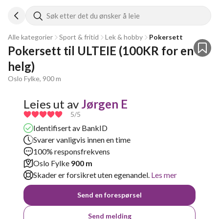
Søk etter det du ønsker å leie
Alle kategorier
Sport & fritid
Lek & hobby
Pokersett
Pokersett til ULTEIE (100KR for en 
helg)
Oslo Fylke, 900 m
Leies ut av
Jørgen E
5
/5
Identifisert av BankID
Svarer vanligvis innen en time
100% responsfrekvens
Oslo Fylke
900 m
Skader er forsikret uten egenandel.
Les mer
Send en forespørsel
Send melding