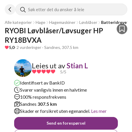
Søk etter det du ønsker å leie
Alle kategorier
Hage
Hagemaskiner
Løvblåser
Batteridrevet l
RYOBI Løvblåser/Løvsuger HP 
RY18BVXA
5,0
· 2 vurderinger · Sandnes, 307.5 km
Leies ut av
Stian L
5
/5
Identifisert av BankID
Svarer vanligvis innen en halvtime
100% responsfrekvens
Sandnes
307.5 km
Skader er forsikret uten egenandel.
Les mer
Send en forespørsel