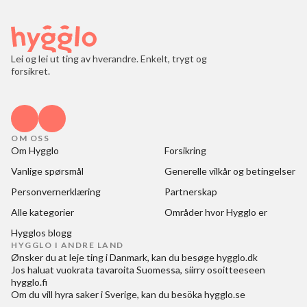
Lei og lei ut ting av hverandre. Enkelt, trygt og
forsikret.
OM OSS
Om Hygglo
Forsikring
Vanlige spørsmål
Generelle vilkår og betingelser
Personvernerklæring
Partnerskap
Alle kategorier
Områder hvor Hygglo er
Hygglos blogg
HYGGLO I ANDRE LAND
Ønsker du at
leje ting i Danmark
, kan du besøge
hygglo.dk
Jos haluat
vuokrata tavaroita Suomessa
, siirry osoitteeseen
hygglo.fi
Om du vill
hyra saker i Sverige
, kan du besöka
hygglo.se