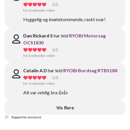
5
/5
for 3 måneder siden
Hyggelig og imøtekommende, raskt svar!
Dan Rickard S
har leid
RYOBI Motorsag
OCS1830
5
/5
for 3 måneder siden
Catalin A D
har leid
RYOBI Bordsag RTBS18X
5
/5
for 3 måneder siden
Alt var veldig bra 👍👍
Vis flere
Rapporter annonse