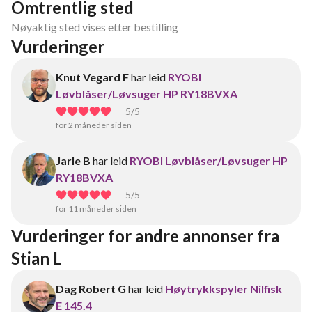
Omtrentlig sted
Nøyaktig sted vises etter bestilling
Vurderinger
Knut Vegard F
har leid
RYOBI
Løvblåser/Løvsuger HP RY18BVXA
5
/5
for 2 måneder siden
Jarle B
har leid
RYOBI Løvblåser/Løvsuger HP
RY18BVXA
5
/5
for 11 måneder siden
Vurderinger for andre annonser fra 
Stian L
Dag Robert G
har leid
Høytrykkspyler Nilfisk
E 145.4