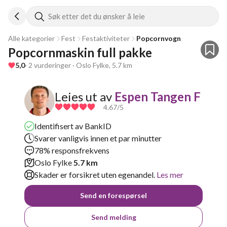
Søk etter det du ønsker å leie
Alle kategorier
Fest
Festaktiviteter
Popcornvogn
Popcornmaskin full pakke  
5,0
· 2 vurderinger · Oslo Fylke, 5.7 km
Leies ut av
Espen Tangen F
4.67
/5
Identifisert av BankID
Svarer vanligvis innen et par minutter
78% responsfrekvens
Oslo Fylke
5.7 km
Skader er forsikret uten egenandel.
Les mer
Send en forespørsel
Send melding