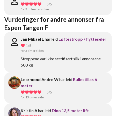
5
/5
for 3 måneder siden
Vurderinger for andre annonser fra 
Espen Tangen F
Jan Mikael L
har leid
Løftestropp / flytteseler
1
/5
for 3 timer siden
Stroppene var ikke sertifisert slik i annonsene
500 kg
Learmond Andre W
har leid
Rullestillas 6
meter
5
/5
for 15 timer siden
Kristin A
har leid
Dino 13,5 meter lift