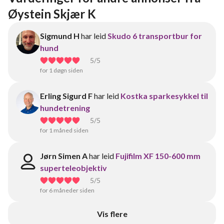
Øystein Skjær K
Sigmund H
har leid
Skudo 6 transportbur for
hund
5
/5
for 1 døgn siden
Erling Sigurd F
har leid
Kostka sparkesykkel til
hundetrening
5
/5
for 1 måned siden
Jørn Simen A
har leid
Fujifilm XF 150-600 mm
superteleobjektiv
5
/5
for 6 måneder siden
Vis flere