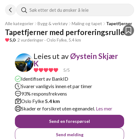
Søk etter det du ønsker å leie
Alle kategorier
Bygg & verktøy
Maling og tapet
Tapetfjerner
Tapetfjerner med perforeringsrulle
5,0
· 2 vurderinger · Oslo Fylke, 5.4 km
Leies ut av
Øystein Skjær
K
5
/5
Identifisert av BankID
Svarer vanligvis innen et par timer
93% responsfrekvens
Oslo Fylke
5.4 km
Skader er forsikret uten egenandel.
Les mer
Send en forespørsel
Send melding