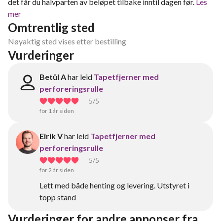
det får du halvparten av beløpet tilbake inntil dagen før.
Les
mer
Omtrentlig sted
Nøyaktig sted vises etter bestilling
Vurderinger
Betül A
har leid
Tapetfjerner med
perforeringsrulle
5
/5
for 1 år siden
Eirik V
har leid
Tapetfjerner med
perforeringsrulle
5
/5
for 2 år siden
Lett med både henting og levering. Utstyret i
topp stand
Vurderinger for andre annonser fra 