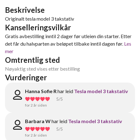
Beskrivelse
Originalt tesla model 3 takstativ
Kanselleringsvilkår
Gratis avbestilling inntil 2 dager før utleien din starter. Etter
det får du halvparten av beløpet tilbake inntil dagen før.
Les
mer
Omtrentlig sted
Nøyaktig sted vises etter bestilling
Vurderinger
Hanna Sofie R
har leid
Tesla model 3 takstativ
5
/5
for 2 år siden
Barbara W
har leid
Tesla model 3 takstativ
5
/5
for 2 år siden