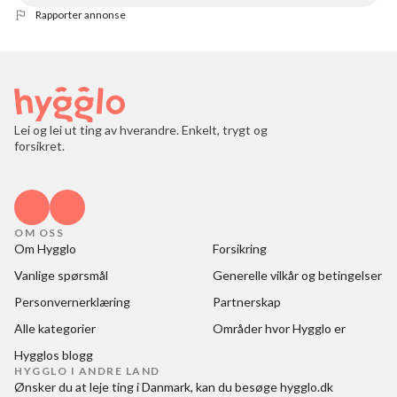
Rapporter annonse
Lei og lei ut ting av hverandre. Enkelt, trygt og
forsikret.
OM OSS
Om Hygglo
Forsikring
Vanlige spørsmål
Generelle vilkår og betingelser
Personvernerklæring
Partnerskap
Alle kategorier
Områder hvor Hygglo er
Hygglos blogg
HYGGLO I ANDRE LAND
Ønsker du at
leje ting i Danmark
, kan du besøge
hygglo.dk