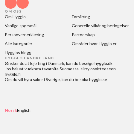
OM OSS
Om Hygglo
Forsikring
Vanlige spørsmål
Generelle vilkår og betingelser
Personvernerklæring
Partnerskap
Alle kategorier
Områder hvor Hygglo er
Hygglos blogg
HYGGLO I ANDRE LAND
Ønsker du at
leje ting i Danmark
, kan du besøge
hygglo.dk
Jos haluat
vuokrata tavaroita Suomessa
, siirry osoitteeseen
hygglo.fi
Om du vill
hyra saker i Sverige
, kan du besöka
hygglo.se
Norsk
English