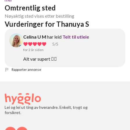
Omtrentlig sted
Nøyaktig sted vises etter bestilling
Vurderinger for Thanuya S
Celina U M
har leid
Telt til utleie
5
/5
for 2 år siden
Alt var supert 👍🏼
Rapporter annonse
Lei og lei ut ting av hverandre. Enkelt, trygt og
forsikret.