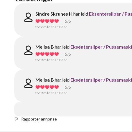
Sindre Skrunes H
har leid
Eksentersliper / P
5
/5
for 2 måneder siden
Melisa B
har leid
Eksentersliper / Pussemask
5
/5
for 9 måneder siden
Melisa B
har leid
Eksentersliper / Pussemask
5
/5
for 9 måneder siden
Rapporter annonse