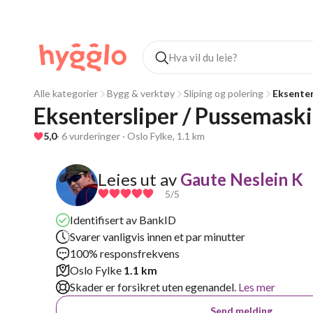
Alle kategorier
Bygg & verktøy
Sliping og polering
Eksenter
Eksentersliper / Pussemask
5,0
· 6 vurderinger · Oslo Fylke, 1.1 km
Leies ut av
Gaute Neslein K
5
/5
Identifisert av BankID
Svarer vanligvis innen et par minutter
100% responsfrekvens
Oslo Fylke
1.1 km
Skader er forsikret uten egenandel.
Les mer
Send melding