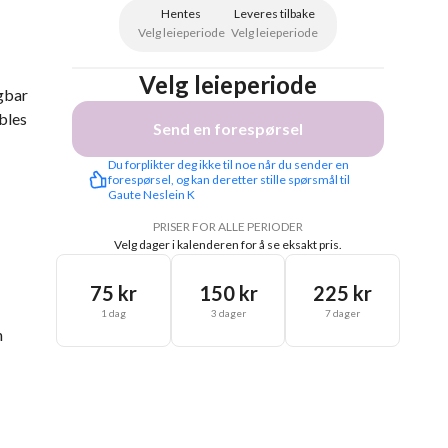
Hentes
Leveres tilbake
Velg leieperiode
Velg leieperiode
Velg leieperiode
agbar
bles
Send en forespørsel
Du forplikter deg ikke til noe når du sender en 
forespørsel, og kan deretter stille spørsmål til 
Gaute Neslein K
PRISER FOR ALLE PERIODER
Velg dager i kalenderen for å se eksakt pris.
75 kr
150 kr
225 kr
1 dag
3 dager
7 dager
n