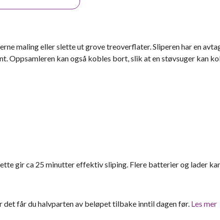
rne maling eller slette ut grove treoverflater. Sliperen har en avt
t. Oppsamleren kan også kobles bort, slik at en støvsuger kan ko
te gir ca 25 minutter effektiv sliping. Flere batterier og lader ka
er det får du halvparten av beløpet tilbake inntil dagen før.
Les mer