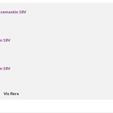
ussemaskin 18V
in 18V
in 18V
Vis flere