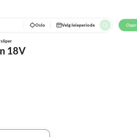
Oslo
Velg leieperiode
Oppr
sliper
in 18V