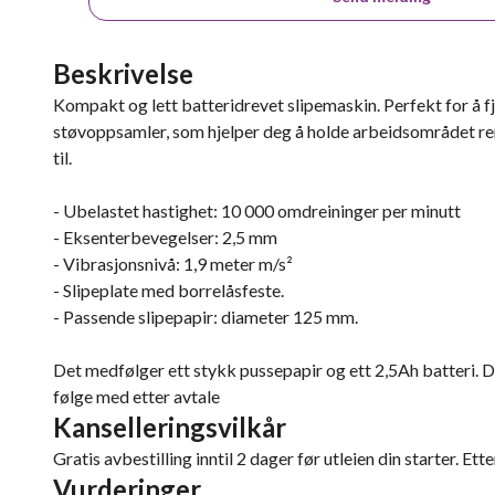
Beskrivelse
Kompakt og lett batteridrevet slipemaskin. Perfekt for å fje
støvoppsamler, som hjelper deg å holde arbeidsområdet ren
til.
- Ubelastet hastighet: 10 000 omdreininger per minutt
- Eksenterbevegelser: 2,5 mm
- Vibrasjonsnivå: 1,9 meter m/s²
- Slipeplate med borrelåsfeste.
- Passende slipepapir: diameter 125 mm.
Det medfølger ett stykk pussepapir og ett 2,5Ah batteri. Det
følge med etter avtale
Kanselleringsvilkår
Gratis avbestilling inntil 2 dager før utleien din starter. Ett
Vurderinger