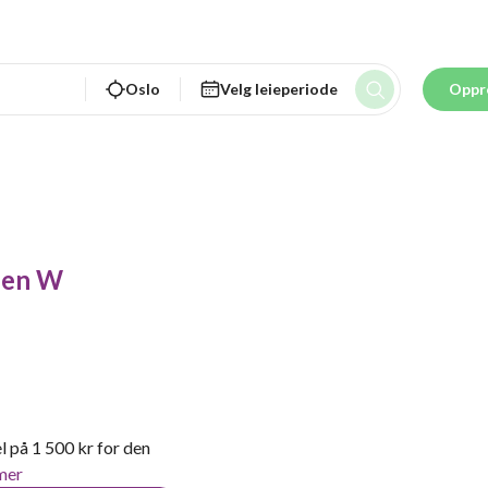
Oslo
Velg leieperiode
Oppr
sen W
l på 1 500 kr for den
mer