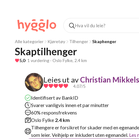
Alle kategorier
Kjøretøy
Tilhenger
Skaphenger
Skaptilhenger
5,0
· 1 vurdering · Oslo Fylke, 2.4 km
Leies ut av
Christian Mikkel
4.07
/5
Identifisert av BankID
Svarer vanligvis innen et par minutter
60% responsfrekvens
Oslo Fylke
2.4 km
Tilhengere er forsikret for skader med en egenande
som leier. Veihjelp er inkludert uten egenandel.
Les 