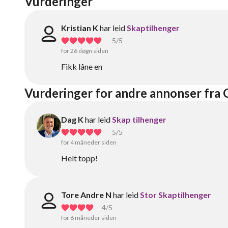
Vurderinger
Kristian K
har leid
Skaptilhenger
5
/5
for 26 døgn siden
Fikk låne en
Vurderinger for andre annonser fra 
Dag K
har leid
Skap tilhenger
5
/5
for 4 måneder siden
Helt topp!
Tore Andre N
har leid
Stor Skaptilhenger
4
/5
for 6 måneder siden