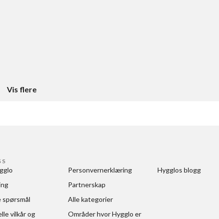
Vis flere
SS
gglo
Personvernerklæring
Hygglos blogg
ing
Partnerskap
e spørsmål
Alle kategorier
le vilkår og 
Områder hvor Hygglo er