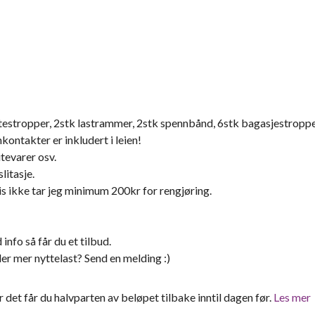
astestropper, 2stk lastrammer, 2stk spennbånd, 6stk bagasjestroppe
ontakter er inkludert i leien!
tevarer osv.
litasje.
vis ikke tar jeg minimum 200kr for rengjøring.
 info så får du et tilbud.
ler mer nyttelast? Send en melding :)
er det får du halvparten av beløpet tilbake inntil dagen før.
Les mer