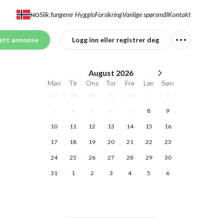
Slik fungerer Hygglo
Forsikring
Vanlige spørsmål
Kontakt
NO
ett annonse
Logg inn eller registrer deg
August
2026
Man
Tir
Ons
Tor
Fre
Lør
Søn
27
28
29
30
31
1
2
3
4
5
6
7
8
9
10
11
12
13
14
15
16
17
18
19
20
21
22
23
24
25
26
27
28
29
30
31
1
2
3
4
5
6