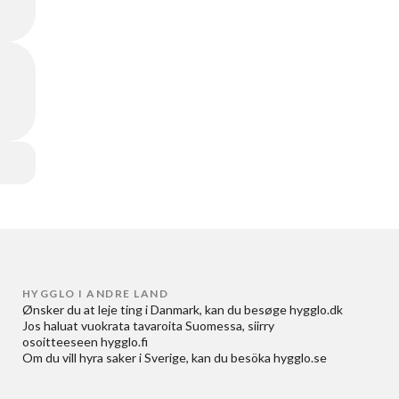
HYGGLO I ANDRE LAND
Ønsker du at
leje ting i Danmark
, kan du besøge
hygglo.dk
Jos haluat
vuokrata tavaroita Suomessa
, siirry
osoitteeseen
hygglo.fi
Om du vill
hyra saker i Sverige
, kan du besöka
hygglo.se