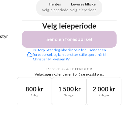
Hentes
Leveres tilbake
Velg leieperiode
Velg leieperiode
Velg leieperiode
styr
Send en forespørsel
Du forplikter deg ikke til noe når du sender en 
forespørsel, og kan deretter stille spørsmål til 
Christian Mikkelsen W
PRISER FOR ALLE PERIODER
Velg dager i kalenderen for å se eksakt pris.
800 kr
1 500 kr
2 000 kr
1 dag
3 dager
7 dager