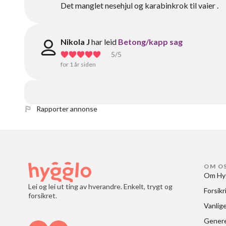
Det manglet nesehjul og karabinkrok til vaier .
Nikola J
har leid
Betong/kapp sag
5
/5
for 1 år siden
Rapporter annonse
OM O
Om Hy
Lei og lei ut ting av hverandre. Enkelt, trygt og
Forsikr
forsikret.
Vanlig
Generel