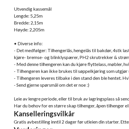
Utvendig kassemål
Lengde: 5,25m
Bredde: 2,15m
Høyde: 2,205m
• Diverse info:
- Det medfølger: Tilhengerlås, hengelås til bakdør, 4stk l
kjøre- bremse- og blinklyspærer, PH2 skrutrekker & strømk
- Med denne tilhengeren kan du kjøre flyttelass, møbler, hvi
- Tilhengeren kan ikke brukes til søppelkjøring som utgjør s
- Tilhengeren leveres tilbake i den stand den ble hentet. H
- Send gjerne spørsmål om det er noe :)
Leie av lengre periode, eller til bruk av lagringsplass så send
Har du behov for en større skap tilhenger, åpen tilhenger el
Kanselleringsvilkår
Gratis avbestilling inntil 2 dager før utleien din starter. Ett