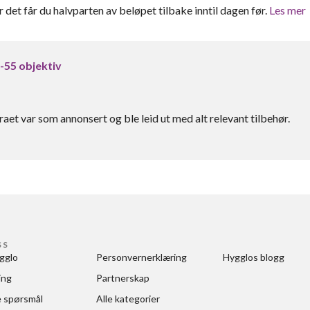
er det får du halvparten av beløpet tilbake inntil dagen før.
Les mer
8-55 objektiv
t var som annonsert og ble leid ut med alt relevant tilbehør.
SS
gglo
Personvernerklæring
Hygglos blogg
ing
Partnerskap
e spørsmål
Alle kategorier