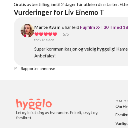
Gratis avbestilling inntil 2 dager før utleien din starter. Ett
Vurderinger for Liv Einemo T
Marte Kvam E
har leid
Fujifilm X-T30 II med 1
5
/5
for 2 år siden
Super kommunikasjon og veldig hyggelig! Kamerae
Anbefales!
Rapporter annonse
OM O
Om Hy
Lei og lei ut ting av hverandre. Enkelt, trygt og
Forsikr
forsikret.
Vanlig