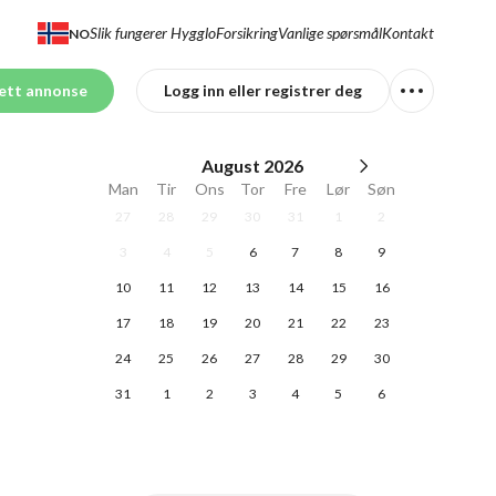
Slik fungerer Hygglo
Forsikring
Vanlige spørsmål
Kontakt
NO
ett annonse
Logg inn eller registrer deg
August
2026
Man
Tir
Ons
Tor
Fre
Lør
Søn
27
28
29
30
31
1
2
3
4
5
6
7
8
9
10
11
12
13
14
15
16
17
18
19
20
21
22
23
24
25
26
27
28
29
30
31
1
2
3
4
5
6