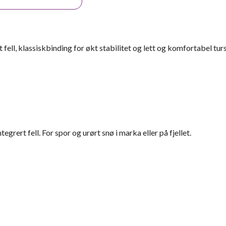
 fell, klassiskbinding for økt stabilitet og lett og komfortabel tur
egrert fell. For spor og urørt snø i marka eller på fjellet.