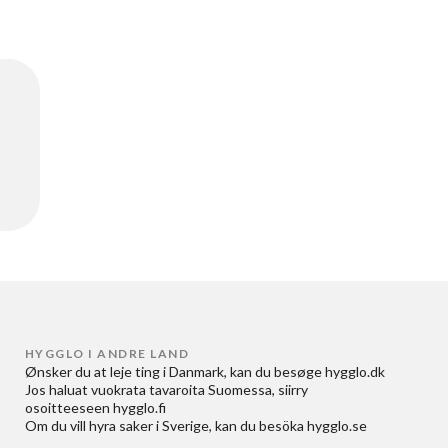
HYGGLO I ANDRE LAND
Ønsker du at
leje ting i Danmark
, kan du besøge
hygglo.dk
Jos haluat
vuokrata tavaroita Suomessa
, siirry
osoitteeseen
hygglo.fi
Om du vill
hyra saker i Sverige
, kan du besöka
hygglo.se