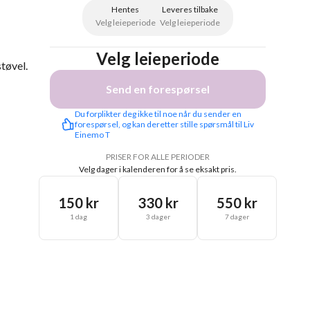
Hentes
Leveres tilbake
Velg leieperiode
Velg leieperiode
Velg leieperiode
støvel.
Send en forespørsel
Du forplikter deg ikke til noe når du sender en 
forespørsel, og kan deretter stille spørsmål til Liv 
Einemo T
PRISER FOR ALLE PERIODER
Velg dager i kalenderen for å se eksakt pris.
150 kr
330 kr
550 kr
1 dag
3 dager
7 dager