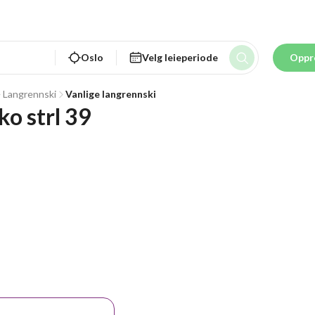
Oslo
Velg leieperiode
Oppr
Langrennski
Vanlige langrennski
o strl 39 