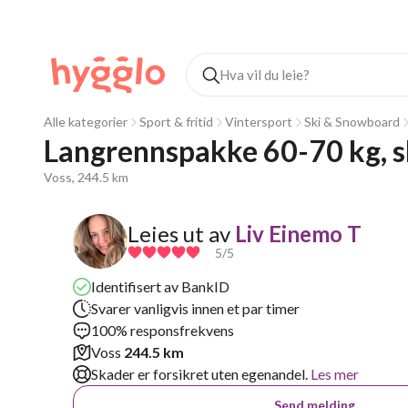
Alle kategorier
Sport & fritid
Vintersport
Ski & Snowboard
Langrennspakke 60-70 kg, sk
Voss, 244.5 km
Leies ut av
Liv Einemo T
5
/5
Identifisert av BankID
Svarer vanligvis innen et par timer
100% responsfrekvens
Voss
244.5 km
Skader er forsikret uten egenandel.
Les mer
Send melding