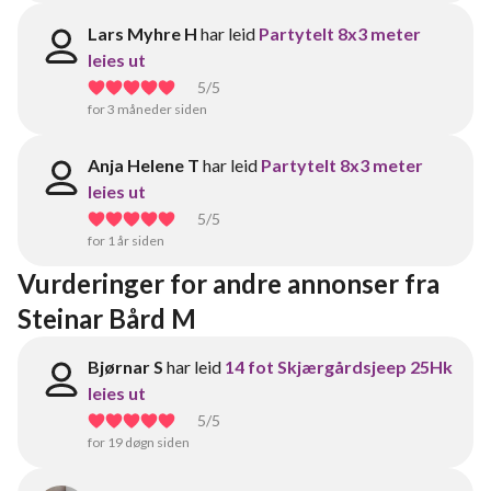
Lars Myhre H
har leid
Partytelt 8x3 meter
leies ut
5
/5
for 3 måneder siden
Anja Helene T
har leid
Partytelt 8x3 meter
leies ut
5
/5
for 1 år siden
Vurderinger for andre annonser fra 
Steinar Bård M
Bjørnar S
har leid
14 fot Skjærgårdsjeep 25Hk
leies ut
5
/5
for 19 døgn siden