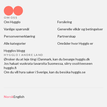
OM OSS
Om Hygglo
Forsikring
Vanlige spørsmål
Generelle vilkår og betingelser
Personvernerklæring
Partnerskap
Alle kategorier
Områder hvor Hygglo er
Hygglos blogg
HYGGLO I ANDRE LAND
Ønsker du at
leje ting i Danmark
, kan du besøge
hygglo.dk
Jos haluat
vuokrata tavaroita Suomessa
, siirry osoitteeseen
hygglo.fi
Om du vill
hyra saker i Sverige
, kan du besöka
hygglo.se
Norsk
English