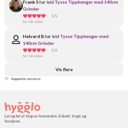
Frank S
har leid
Tysse Tipphenger med 140cm
Grinder
5
/5
for 1 år siden
Halvard B
har leid
Tysse Tipphenger med
140cm Grinder
5
/5
for 1 år siden
Vis flere
Rapporter annonse
Lei og lei ut ting av hverandre. Enkelt, trygt og
forsikret.