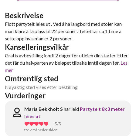
Beskrivelse
Flott partytelt leies ut . Ved å ha langbord med stoler kan
man klare å få plass til 22 personer . Teltet tar ca 1 time å
sette opp hvis man er 2 personer .
Kanselleringsvilkår
Gratis avbestilling inntil 2 dager før utleien din starter. Etter
det får du halvparten av beløpet tilbake inntil dagen før.
Les
mer
Omtrentlig sted
Nøyaktig sted vises etter bestilling
Vurderinger
Maria Bekkholt S
har leid
Partytelt 8x3 meter
leies ut
5
/5
for 2 måneder siden