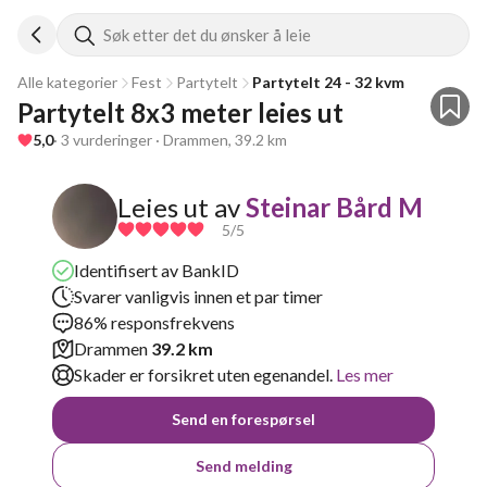
Søk etter det du ønsker å leie
Alle kategorier
Fest
Partytelt
Partytelt 24 - 32 kvm
Partytelt 8x3 meter leies ut
5,0
· 3 vurderinger · Drammen, 39.2 km
Leies ut av
Steinar Bård M
5
/5
Identifisert av BankID
Svarer vanligvis innen et par timer
86% responsfrekvens
Drammen
39.2 km
Skader er forsikret uten egenandel.
Les mer
Send en forespørsel
Send melding