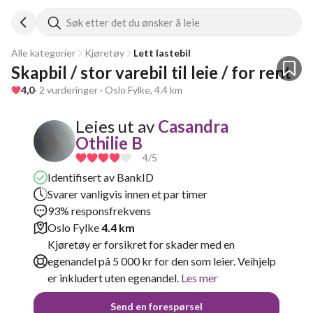
Søk etter det du ønsker å leie
Alle kategorier
Kjøretøy
Lett lastebil
Skapbil / stor varebil til leie / for rent 
4,0
· 2 vurderinger · Oslo Fylke, 4.4 km
Leies ut av
Casandra
Othilie B
4
/5
Identifisert av BankID
Svarer vanligvis innen et par timer
93% responsfrekvens
Oslo Fylke
4.4 km
Kjøretøy er forsikret for skader med en
egenandel på 5 000 kr for den som leier. Veihjelp
er inkludert uten egenandel.
Les mer
Send en forespørsel