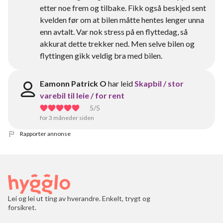
etter noe frem og tilbake. Fikk også beskjed sent
kvelden før om at bilen måtte hentes lenger unna
enn avtalt. Var nok stress på en flyttedag, så
akkurat dette trekker ned. Men selve bilen og
flyttingen gikk veldig bra med bilen.
Eamonn Patrick O
har leid
Skapbil / stor
varebil til leie / for rent
5
/5
for 3 måneder siden
Rapporter annonse
Lei og lei ut ting av hverandre. Enkelt, trygt og
forsikret.