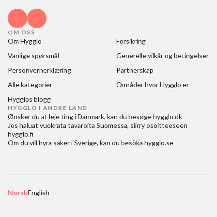
OM OSS
Om Hygglo
Forsikring
Vanlige spørsmål
Generelle vilkår og betingelser
Personvernerklæring
Partnerskap
Alle kategorier
Områder hvor Hygglo er
Hygglos blogg
HYGGLO I ANDRE LAND
Ønsker du at
leje ting i Danmark
, kan du besøge
hygglo.dk
Jos haluat
vuokrata tavaroita Suomessa
, siirry osoitteeseen
hygglo.fi
Om du vill
hyra saker i Sverige
, kan du besöka
hygglo.se
Norsk
English