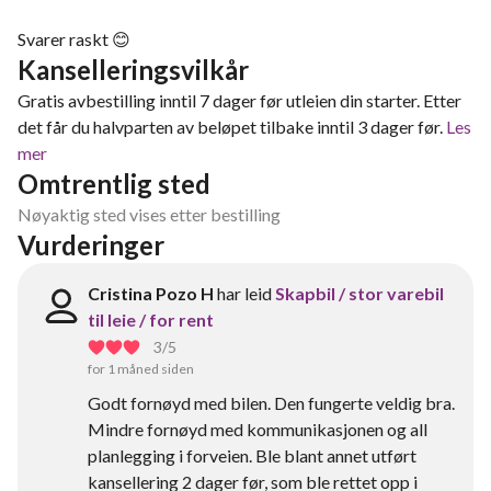
Svarer raskt 😊
Kanselleringsvilkår
Gratis avbestilling inntil 7 dager før utleien din starter. Etter
det får du halvparten av beløpet tilbake inntil 3 dager før.
Les
mer
Omtrentlig sted
Nøyaktig sted vises etter bestilling
Vurderinger
Cristina Pozo H
har leid
Skapbil / stor varebil
til leie / for rent
3
/5
for 1 måned siden
Godt fornøyd med bilen. Den fungerte veldig bra.
Mindre fornøyd med kommunikasjonen og all
planlegging i forveien. Ble blant annet utført
kansellering 2 dager før, som ble rettet opp i