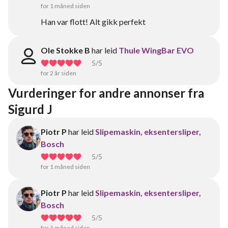
for 1 måned siden
Han var flott! Alt gikk perfekt
Ole Stokke B
har leid
Thule WingBar EVO
5
/5
for 2 år siden
Vurderinger for andre annonser fra 
Sigurd J
Piotr P
har leid
Slipemaskin, eksentersliper,
Bosch
5
/5
for 1 måned siden
Piotr P
har leid
Slipemaskin, eksentersliper,
Bosch
5
/5
for 1 måned siden