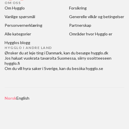
OM OSS
Om Hygglo
Forsikring
Vanlige spørsmål
Generelle vilkår og betingelser
Personvernerklæring
Partnerskap
Alle kategorier
Områder hvor Hygglo er
Hygglos blogg
HYGGLO I ANDRE LAND
Ønsker du at
leje ting i Danmark
, kan du besøge
hygglo.dk
Jos haluat
vuokrata tavaroita Suomessa
, siirry osoitteeseen
hygglo.fi
Om du vill
hyra saker i Sverige
, kan du besöka
hygglo.se
Norsk
English