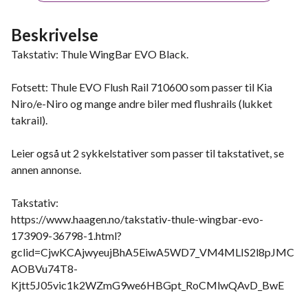
Beskrivelse
Takstativ: Thule WingBar EVO Black.
Fotsett: Thule EVO Flush Rail 710600 som passer til Kia
Niro/e-Niro og mange andre biler med flushrails (lukket
takrail).
Leier også ut 2 sykkelstativer som passer til takstativet, se
annen annonse.
Takstativ:
https://www.haagen.no/takstativ-thule-wingbar-evo-
173909-36798-1.html?
gclid=CjwKCAjwyeujBhA5EiwA5WD7_VM4MLIS2l8pJMC
AOBVu74T8-
Kjtt5J05vic1k2WZmG9we6HBGpt_RoCMlwQAvD_BwE