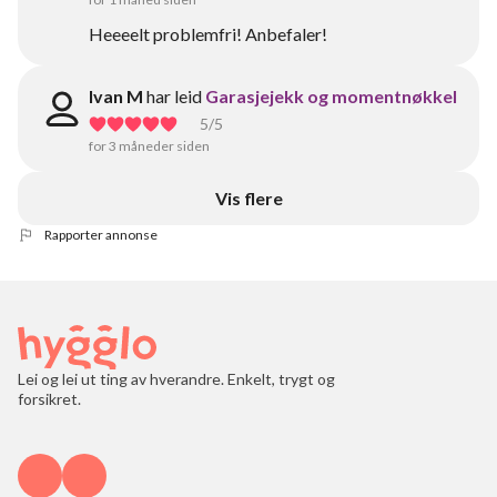
Heeeelt problemfri! Anbefaler!
Ivan M
har leid
Garasjejekk og momentnøkkel
5
/5
for 3 måneder siden
Vis flere
Rapporter annonse
Lei og lei ut ting av hverandre. Enkelt, trygt og
forsikret.