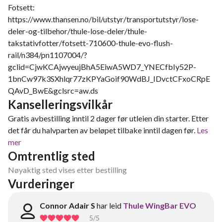
Fotsett:
https://www.thansen.no/bil/utstyr/transportutstyr/lose-
deler-og-tilbehor/thule-lose-deler/thule-
takstativfotter/fotsett-710600-thule-evo-flush-
rail/n384/pn1107004/?
gclid=CjwKCAjwyeujBhA5EiwA5WD7_YNECfbIy52P-
1bnCw97k3SXhlqr77zKPYaGoif90WdBJ_IDvctCFxoCRpE
QAvD_BwE&gclsrc=aw.ds
Kanselleringsvilkår
Gratis avbestilling inntil 2 dager før utleien din starter. Etter
det får du halvparten av beløpet tilbake inntil dagen før.
Les
mer
Omtrentlig sted
Nøyaktig sted vises etter bestilling
Vurderinger
Connor Adair S
har leid
Thule WingBar EVO
5
/5