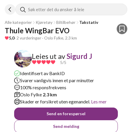
Søk etter det du ønsker å leie
Alle kategorier
Kjøretøy
Biltilbehør
Takstativ
Thule WingBar EVO
5,0
· 2 vurderinger · Oslo Fylke, 2.3 km
Leies ut av
Sigurd J
5
/5
Identifisert av BankID
Svarer vanligvis innen et par minutter
100% responsfrekvens
Oslo Fylke
2.3 km
Skader er forsikret uten egenandel.
Les mer
Send en forespørsel
Send melding