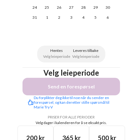
24
25
26
27
28
29
30
31
1
2
3
4
5
6
Hentes
Leveres tilbake
Velg leieperiode
Velg leieperiode
Velg leieperiode
Send en forespørsel
Du forplikter deg ikke til noe når du sender en 
forespørsel, og kan deretter stille spørsmål til 
Marie Try V
PRISER FOR ALLE PERIODER
Velg dager i kalenderen for å se eksakt pris.
200 kr
365 kr
500 kr