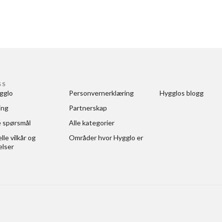
SS
gglo
Personvernerklæring
Hygglos blogg
ing
Partnerskap
e spørsmål
Alle kategorier
le vilkår og 
Områder hvor Hygglo er
elser