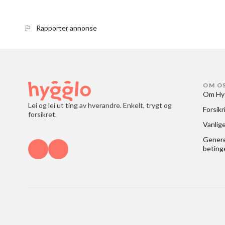
Rapporter annonse
OM O
Om Hy
Lei og lei ut ting av hverandre. Enkelt, trygt og
Forsikr
forsikret.
Vanlig
Generel
beting