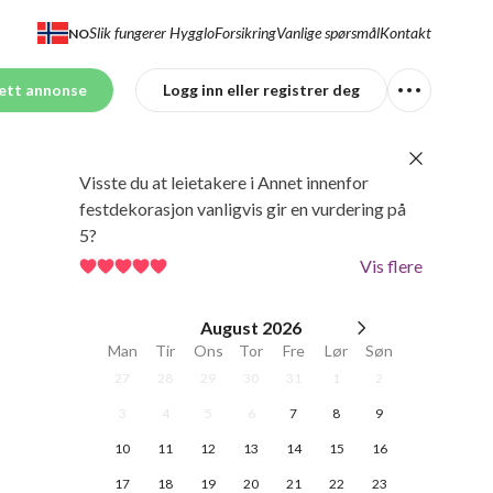
Slik fungerer Hygglo
Forsikring
Vanlige spørsmål
Kontakt
NO
ett annonse
Logg inn eller registrer deg
Visste du at leietakere i Annet innenfor
festdekorasjon vanligvis gir en vurdering på
5?
Vis flere
August
2026
Man
Tir
Ons
Tor
Fre
Lør
Søn
27
28
29
30
31
1
2
3
4
5
6
7
8
9
10
11
12
13
14
15
16
17
18
19
20
21
22
23