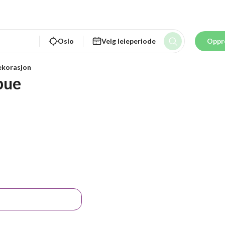
Oslo
Velg leieperiode
Oppr
ekorasjon
bue