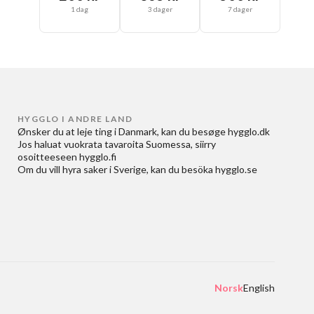
1 dag
3 dager
7 dager
HYGGLO I ANDRE LAND
Ønsker du at
leje ting i Danmark
, kan du besøge
hygglo.dk
Jos haluat
vuokrata tavaroita Suomessa
, siirry
osoitteeseen
hygglo.fi
Om du vill
hyra saker i Sverige
, kan du besöka
hygglo.se
Norsk
English