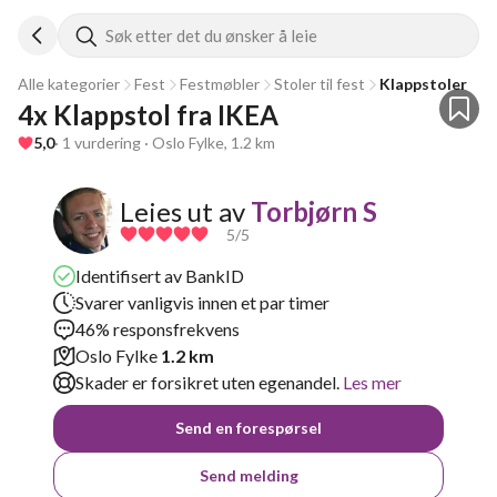
Søk etter det du ønsker å leie
Alle kategorier
Fest
Festmøbler
Stoler til fest
Klappstoler
4x Klappstol fra IKEA
5,0
· 1 vurdering · Oslo Fylke, 1.2 km
Leies ut av
Torbjørn S
5
/5
Identifisert av BankID
Svarer vanligvis innen et par timer
46% responsfrekvens
Oslo Fylke
1.2 km
Skader er forsikret uten egenandel.
Les mer
Send en forespørsel
Send melding