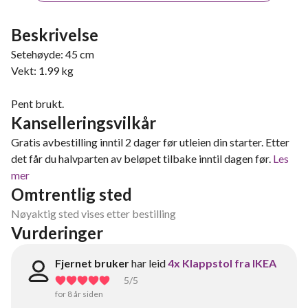
Beskrivelse
Setehøyde: 45 cm
Vekt: 1.99 kg
Pent brukt.
Kanselleringsvilkår
Gratis avbestilling inntil 2 dager før utleien din starter. Etter
det får du halvparten av beløpet tilbake inntil dagen før.
Les
mer
Omtrentlig sted
Nøyaktig sted vises etter bestilling
Vurderinger
Fjernet bruker
har leid
4x Klappstol fra IKEA
5
/5
for 8 år siden