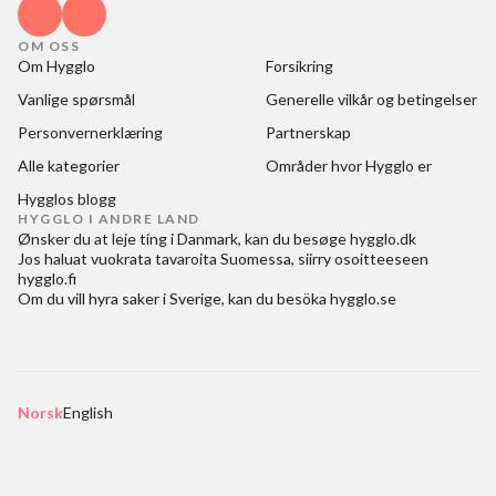
OM OSS
Om Hygglo
Forsikring
Vanlige spørsmål
Generelle vilkår og betingelser
Personvernerklæring
Partnerskap
Alle kategorier
Områder hvor Hygglo er
Hygglos blogg
HYGGLO I ANDRE LAND
Ønsker du at
leje ting i Danmark
, kan du besøge
hygglo.dk
Jos haluat
vuokrata tavaroita Suomessa
, siirry osoitteeseen
hygglo.fi
Om du vill
hyra saker i Sverige
, kan du besöka
hygglo.se
Norsk
English