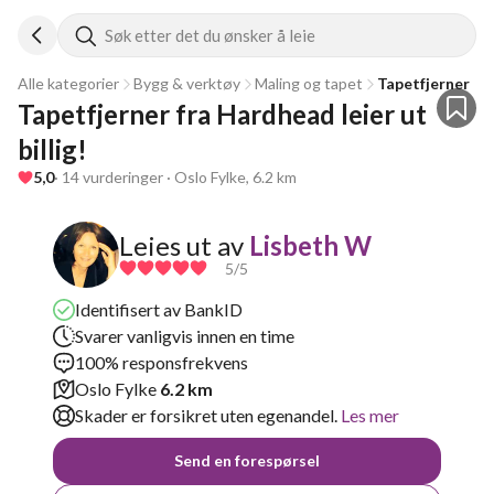
Søk etter det du ønsker å leie
Alle kategorier
Bygg & verktøy
Maling og tapet
Tapetfjerner
Tapetfjerner fra Hardhead leier ut 
billig!
5,0
· 14 vurderinger · Oslo Fylke, 6.2 km
Leies ut av
Lisbeth W
5
/5
Identifisert av BankID
Svarer vanligvis innen en time
100% responsfrekvens
Oslo Fylke
6.2 km
Skader er forsikret uten egenandel.
Les mer
Send en forespørsel