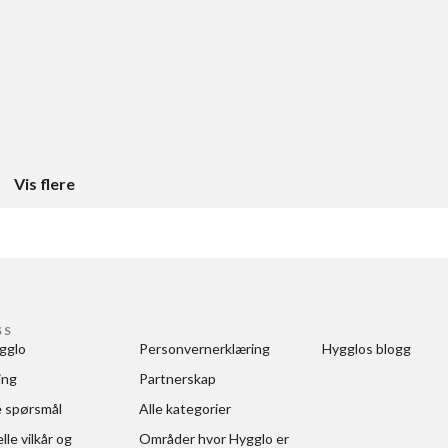
Vis flere
SS
gglo
Personvernerklæring
Hygglos blogg
ing
Partnerskap
e spørsmål
Alle kategorier
le vilkår og 
Områder hvor Hygglo er