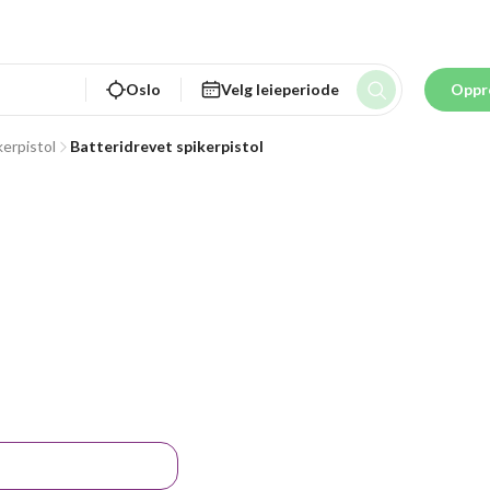
Oslo
Velg leieperiode
Oppr
kerpistol
Batteridrevet spikerpistol