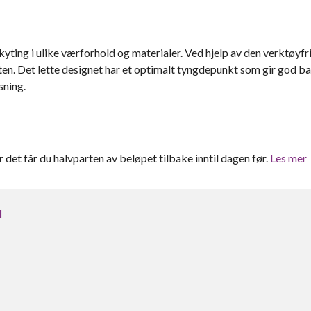
yting i ulike værforhold og materialer. Ved hjelp av den verktøyfr
ten. Det lette designet har et optimalt tyngdepunkt som gir god b
sning.
er det får du halvparten av beløpet tilbake inntil dagen før.
Les mer
l