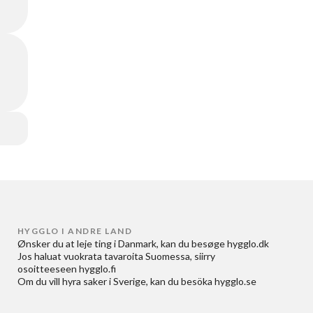
HYGGLO I ANDRE LAND
Ønsker du at
leje ting i Danmark
, kan du besøge
hygglo.dk
Jos haluat
vuokrata tavaroita Suomessa
, siirry
osoitteeseen
hygglo.fi
Om du vill
hyra saker i Sverige
, kan du besöka
hygglo.se