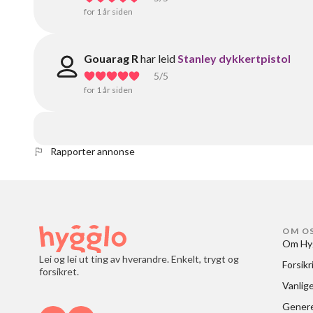
for 1 år siden
Gouarag R
har leid
Stanley dykkertpistol
5
/5
for 1 år siden
Rapporter annonse
OM O
Om Hy
Lei og lei ut ting av hverandre. Enkelt, trygt og
Forsikr
forsikret.
Vanlig
Generel