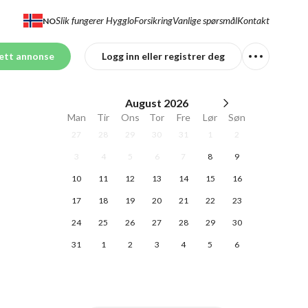
Slik fungerer Hygglo
Forsikring
Vanlige spørsmål
Kontakt
NO
ett annonse
Logg inn eller registrer deg
August
2026
Man
Tir
Ons
Tor
Fre
Lør
Søn
27
28
29
30
31
1
2
3
4
5
6
7
8
9
10
11
12
13
14
15
16
17
18
19
20
21
22
23
24
25
26
27
28
29
30
31
1
2
3
4
5
6