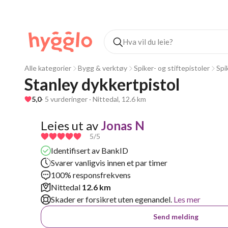
Alle kategorier
Bygg & verktøy
Spiker- og stiftepistoler
Spi
Stanley dykkertpistol
5,0
· 5 vurderinger · Nittedal, 12.6 km
Leies ut av
Jonas N
5
/5
Identifisert av BankID
Svarer vanligvis innen et par timer
100% responsfrekvens
Nittedal
12.6 km
Skader er forsikret uten egenandel.
Les mer
Send melding