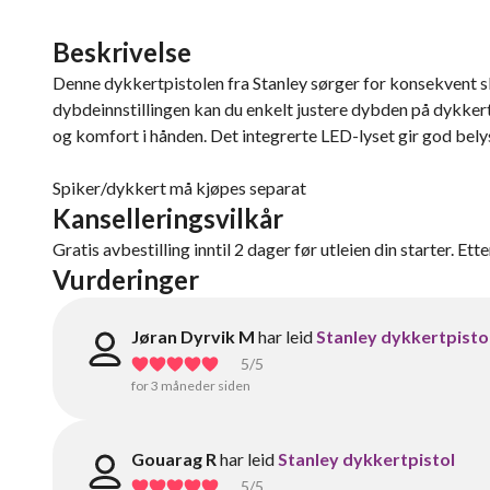
Beskrivelse
Denne dykkertpistolen fra Stanley sørger for konsekvent sk
dybdeinnstillingen kan du enkelt justere dybden på dykker
og komfort i hånden. Det integrerte LED-lyset gir god bely
Spiker/dykkert må kjøpes separat
Kanselleringsvilkår
Gratis avbestilling inntil 2 dager før utleien din starter. Ett
Vurderinger
Jøran Dyrvik M
har leid
Stanley dykkertpisto
5
/5
for 3 måneder siden
Gouarag R
har leid
Stanley dykkertpistol
5
/5