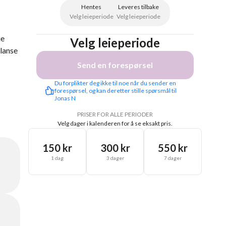
Hentes
Leveres tilbake
Velg leieperiode
Velg leieperiode
ie
Velg leieperiode
alanse
Send en forespørsel
Du forplikter deg ikke til noe når du sender en 
forespørsel, og kan deretter stille spørsmål til 
Jonas N
PRISER FOR ALLE PERIODER
Velg dager i kalenderen for å se eksakt pris.
150 kr
300 kr
550 kr
1 dag
3 dager
7 dager