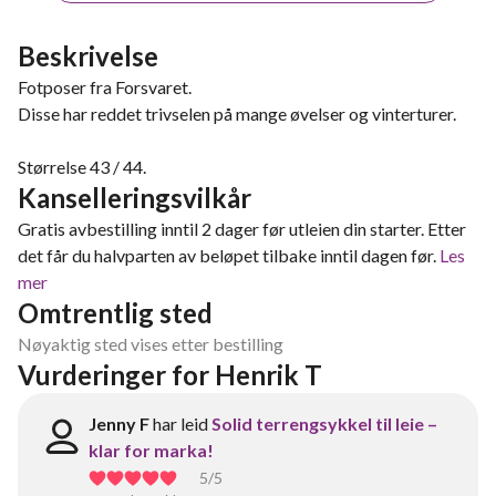
Beskrivelse
Fotposer fra Forsvaret.
Disse har reddet trivselen på mange øvelser og vinterturer.
Størrelse 43 / 44.
Kanselleringsvilkår
Gratis avbestilling inntil 2 dager før utleien din starter. Etter
det får du halvparten av beløpet tilbake inntil dagen før.
Les
mer
Omtrentlig sted
Nøyaktig sted vises etter bestilling
Vurderinger for Henrik T
Jenny F
har leid
Solid terrengsykkel til leie –
klar for marka!
5
/5