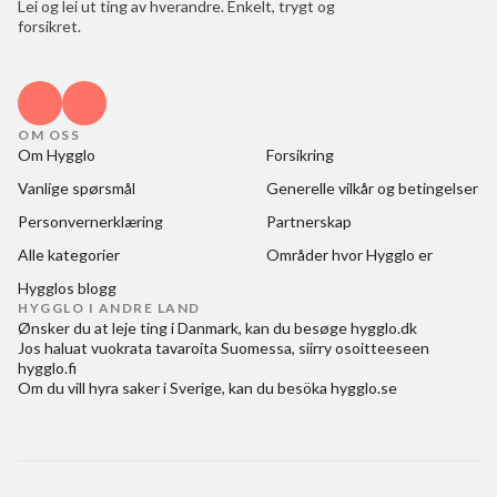
Lei og lei ut ting av hverandre. Enkelt, trygt og
forsikret.
OM OSS
Om Hygglo
Forsikring
Vanlige spørsmål
Generelle vilkår og betingelser
Personvernerklæring
Partnerskap
Alle kategorier
Områder hvor Hygglo er
Hygglos blogg
HYGGLO I ANDRE LAND
Ønsker du at
leje ting i Danmark
, kan du besøge
hygglo.dk
Jos haluat
vuokrata tavaroita Suomessa
, siirry osoitteeseen
hygglo.fi
Om du vill
hyra saker i Sverige
, kan du besöka
hygglo.se