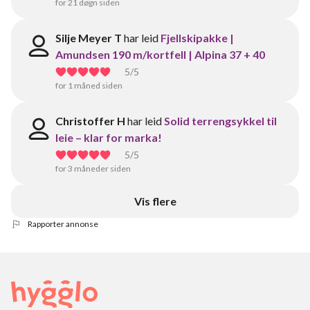
for 21 døgn siden
Silje Meyer T
har leid
Fjellskipakke |
Amundsen 190 m/kortfell | Alpina 37 + 40
5
/5
for 1 måned siden
Christoffer H
har leid
Solid terrengsykkel til
leie – klar for marka!
5
/5
for 3 måneder siden
Vis flere
Rapporter annonse