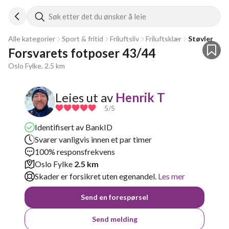
Søk etter det du ønsker å leie
Alle kategorier
Sport & fritid
Friluftsliv
Friluftsklær
Støvler
Forsvarets fotposer 43/44
Oslo Fylke, 2.5 km
Leies ut av
Henrik T
5
/5
Identifisert av BankID
Svarer vanligvis innen et par timer
100% responsfrekvens
Oslo Fylke
2.5 km
Skader er forsikret uten egenandel.
Les mer
Send en forespørsel
Send melding