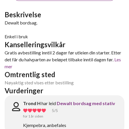
Beskrivelse
Dewalt bordsag.
Enkel i bruk
Kanselleringsvilkår
Gratis avbestilling inntil 2 dager før utleien din starter. Etter
det får du halvparten av beløpet tilbake inntil dagen før.
Les
mer
Omtrentlig sted
Nøyaktig sted vises etter bestilling
Vurderinger
Trond H
har leid
Dewalt bordsag med stativ
5
/5
for 1 år siden
Kjempebra, anbefales