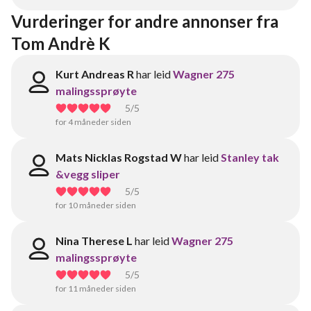
Vurderinger for andre annonser fra 
Tom Andrè K
Kurt Andreas R
har leid
Wagner 275
malingssprøyte
5
/5
for 4 måneder siden
Mats Nicklas Rogstad W
har leid
Stanley tak
&vegg sliper
5
/5
for 10 måneder siden
Nina Therese L
har leid
Wagner 275
malingssprøyte
5
/5
for 11 måneder siden