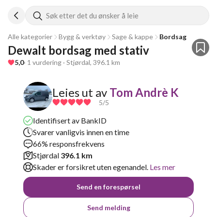
Søk etter det du ønsker å leie
Alle kategorier
Bygg & verktøy
Sage & kappe
Bordsag
Dewalt bordsag med stativ
5,0
· 1 vurdering · Stjørdal, 396.1 km
Leies ut av
Tom Andrè K
5
/5
Identifisert av BankID
Svarer vanligvis innen en time
66% responsfrekvens
Stjørdal
396.1 km
Skader er forsikret uten egenandel.
Les mer
Send en forespørsel
Send melding