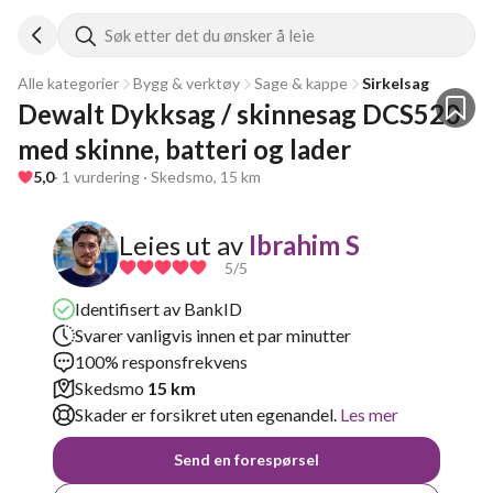
Søk etter det du ønsker å leie
Alle kategorier
Bygg & verktøy
Sage & kappe
Sirkelsag
Dewalt Dykksag / skinnesag DCS520 
med skinne, batteri og lader
5,0
· 1 vurdering · Skedsmo, 15 km
Leies ut av
Ibrahim S
5
/5
Identifisert av BankID
Svarer vanligvis innen et par minutter
100% responsfrekvens
Skedsmo
15 km
Skader er forsikret uten egenandel.
Les mer
Send en forespørsel