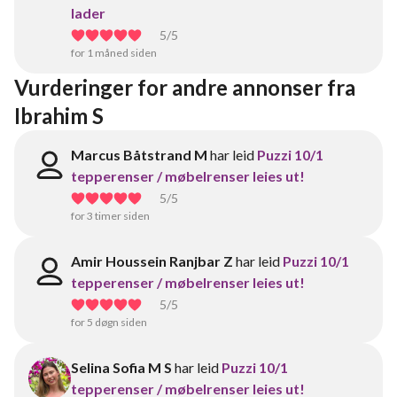
lader
5
/5
for 1 måned siden
Vurderinger for andre annonser fra 
Ibrahim S
Marcus Båtstrand M
har leid
Puzzi 10/1
tepperenser / møbelrenser leies ut!
5
/5
for 3 timer siden
Amir Houssein Ranjbar Z
har leid
Puzzi 10/1
tepperenser / møbelrenser leies ut!
5
/5
for 5 døgn siden
Selina Sofia M S
har leid
Puzzi 10/1
tepperenser / møbelrenser leies ut!