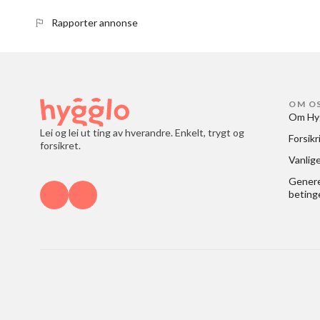
Rapporter annonse
OM O
Om Hy
Lei og lei ut ting av hverandre. Enkelt, trygt og
Forsikr
forsikret.
Vanlig
Generel
beting