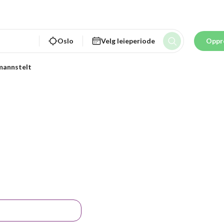
Oslo
Velg leieperiode
Oppr
annstelt