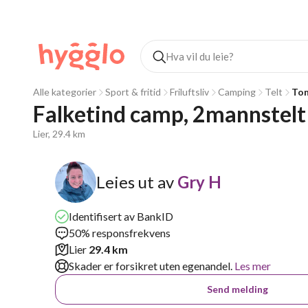
Alle kategorier
Sport & fritid
Friluftsliv
Camping
Telt
Tom
Falketind camp, 2mannstelt
Lier, 29.4 km
Leies ut av
Gry H
Identifisert av BankID
50% responsfrekvens
Lier
29.4 km
Skader er forsikret uten egenandel.
Les mer
Send melding