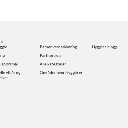
SS
gglo
Personvernerklæring
Hygglos blogg
ing
Partnerskap
e spørsmål
Alle kategorier
le vilkår og 
Områder hvor Hygglo er
elser