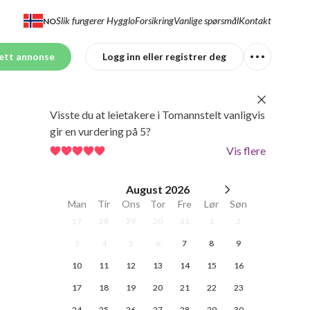
Slik fungerer Hygglo
Forsikring
Vanlige spørsmål
Kontakt
NO
ett annonse
Logg inn eller registrer deg
Visste du at leietakere i Tomannstelt vanligvis
gir en vurdering på 5?
Vis flere
August
2026
Man
Tir
Ons
Tor
Fre
Lør
Søn
27
28
29
30
31
1
2
3
4
5
6
7
8
9
10
11
12
13
14
15
16
17
18
19
20
21
22
23
24
25
26
27
28
29
30