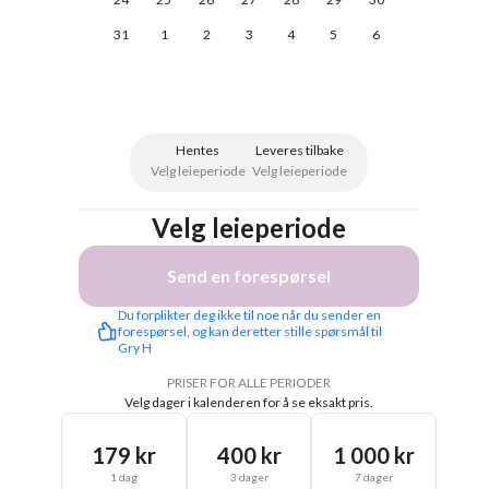
31
1
2
3
4
5
6
Hentes
Leveres tilbake
Velg leieperiode
Velg leieperiode
Velg leieperiode
Send en forespørsel
Du forplikter deg ikke til noe når du sender en 
forespørsel, og kan deretter stille spørsmål til 
Gry H
PRISER FOR ALLE PERIODER
Velg dager i kalenderen for å se eksakt pris.
179 kr
400 kr
1 000 kr
1 dag
3 dager
7 dager