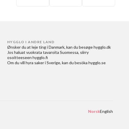
HYGGLO I ANDRE LAND
Ønsker du at
leje ting i Danmark
, kan du besøge
hygglo.dk
Jos haluat
vuokrata tavaroita Suomessa
, siirry
osoitteeseen
hygglo.fi
Om du vill
hyra saker i Sverige
, kan du besöka
hygglo.se
Norsk
English