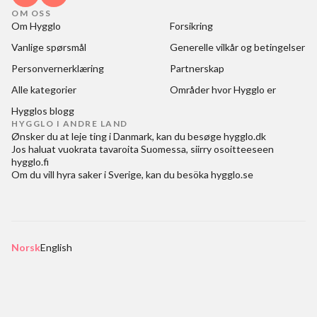
OM OSS
Om Hygglo
Forsikring
Vanlige spørsmål
Generelle vilkår og betingelser
Personvernerklæring
Partnerskap
Alle kategorier
Områder hvor Hygglo er
Hygglos blogg
HYGGLO I ANDRE LAND
Ønsker du at
leje ting i Danmark
, kan du besøge
hygglo.dk
Jos haluat
vuokrata tavaroita Suomessa
, siirry osoitteeseen
hygglo.fi
Om du vill
hyra saker i Sverige
, kan du besöka
hygglo.se
Norsk
English