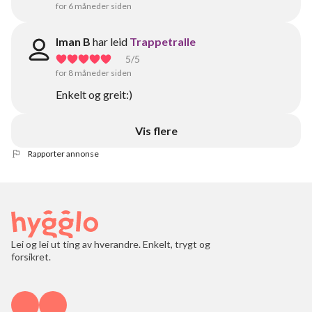
for 6 måneder siden
Iman B
har leid
Trappetralle
5
/5
for 8 måneder siden
Enkelt og greit:)
Vis flere
Rapporter annonse
Lei og lei ut ting av hverandre. Enkelt, trygt og
forsikret.