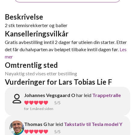
Beskrivelse
2 stk tennisrekkerter og baller
Kanselleringsvilkår
Gratis avbestilling inntil 2 dager før utleien din starter. Etter
det får du halvparten av beløpet tilbake inntil dagen før.
Les
mer
Omtrentlig sted
Nøyaktig sted vises etter bestilling
Vurderinger for Lars Tobias Lie F
Johannes Vegsgaard O
har leid
Trappetralle
5
/5
for 1 måned siden
Thomas G
har leid
Takstativ til Tesla model Y
5
/5