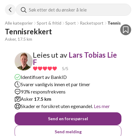
Søk etter det du ønsker å leie
Alle kategorier
Sport & fritid
Sport
Racketsport
Tennis
Tennisrekkert 
Asker, 17.5 km
Leies ut av
Lars Tobias Lie
F
5
/5
Identifisert av BankID
Svarer vanligvis innen et par timer
93% responsfrekvens
Asker
17.5 km
Skader er forsikret uten egenandel.
Les mer
Send en forespørsel
Send melding