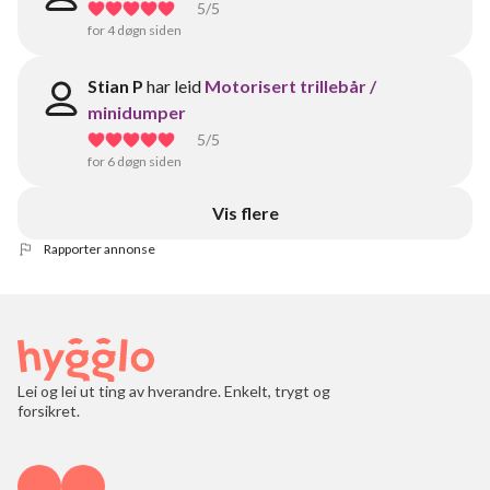
5
/5
for 4 døgn siden
Stian P
har leid
Motorisert trillebår /
minidumper
5
/5
for 6 døgn siden
Vis flere
Rapporter annonse
Lei og lei ut ting av hverandre. Enkelt, trygt og
forsikret.