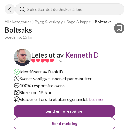
Søk etter det du ønsker å leie
Alle kategorier
Bygg & verktøy
Sage & kappe
Boltsaks
Boltsaks
Skedsmo, 15 km
Leies ut av
Kenneth D
5
/5
Identifisert av BankID
Svarer vanligvis innen et par minutter
100% responsfrekvens
Skedsmo
15 km
Skader er forsikret uten egenandel.
Les mer
Send en forespørsel
Send melding