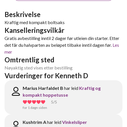
Beskrivelse
Kraftig med kompakt boltsaks
Kanselleringsvilkår
Gratis avbestilling inntil 2 dager før utleien din starter. Etter
det får du halvparten av beløpet tilbake inntil dagen før.
Les
mer
Omtrentlig sted
Nøyaktig sted vises etter bestilling
Vurderinger for Kenneth D
Marius Harfaldet B
har leid
Kraftig og
kompakt hoppetusse
5
/5
for 1 døgn siden
Kushtrim A
har leid
Vinkelsliper