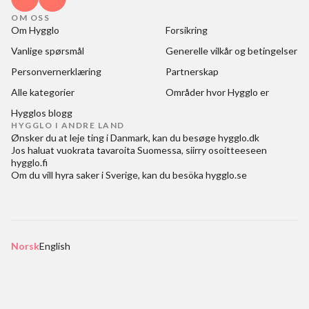
OM OSS
Om Hygglo
Forsikring
Vanlige spørsmål
Generelle vilkår og betingelser
Personvernerklæring
Partnerskap
Alle kategorier
Områder hvor Hygglo er
Hygglos blogg
HYGGLO I ANDRE LAND
Ønsker du at
leje ting i Danmark
, kan du besøge
hygglo.dk
Jos haluat
vuokrata tavaroita Suomessa
, siirry osoitteeseen
hygglo.fi
Om du vill
hyra saker i Sverige
, kan du besöka
hygglo.se
Norsk
English