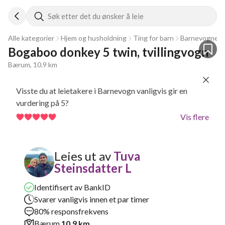
Søk etter det du ønsker å leie
Alle kategorier
Hjem og husholdning
Ting for barn
Barnevogner &
Bogaboo donkey 5 twin, tvillingvogn 
Bærum, 10.9 km
Visste du at leietakere i Barnevogn vanligvis gir en
vurdering på 5?
Vis flere
Leies ut av
Tuva
Steinsdatter L
Identifisert av BankID
Svarer vanligvis innen et par timer
80% responsfrekvens
Bærum
10.9 km