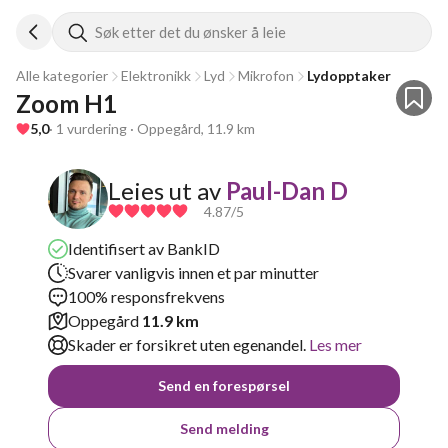
Søk etter det du ønsker å leie
Alle kategorier
Elektronikk
Lyd
Mikrofon
Lydopptaker
Zoom H1
5,0
· 1 vurdering · Oppegård, 11.9 km
Leies ut av
Paul-Dan D
4.87
/5
Identifisert av BankID
Svarer vanligvis innen et par minutter
100% responsfrekvens
Oppegård
11.9 km
Skader er forsikret uten egenandel.
Les mer
Send en forespørsel
Send melding