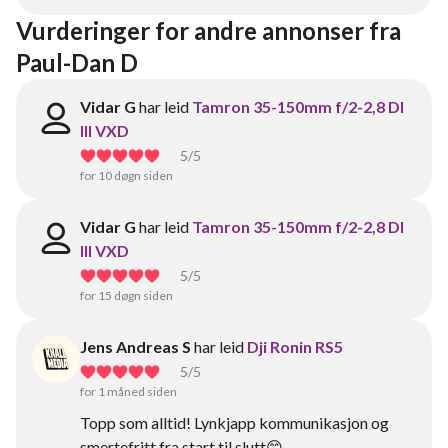
Vurderinger for andre annonser fra 
Paul-Dan D
Vidar G
har leid
Tamron 35-150mm f/2-2,8 DI
III VXD
5
/5
for 10 døgn siden
Vidar G
har leid
Tamron 35-150mm f/2-2,8 DI
III VXD
5
/5
for 15 døgn siden
Jens Andreas S
har leid
Dji Ronin RS5
5
/5
for 1 måned siden
Topp som alltid! Lynkjapp kommunikasjon og
smertefritt fra start til slutt😊