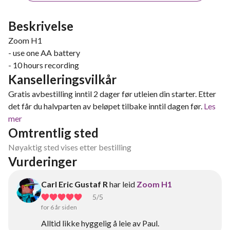
Beskrivelse
Zoom H1
- use one AA battery
- 10 hours recording
Kanselleringsvilkår
Gratis avbestilling inntil 2 dager før utleien din starter. Etter
det får du halvparten av beløpet tilbake inntil dagen før.
Les
mer
Omtrentlig sted
Nøyaktig sted vises etter bestilling
Vurderinger
Carl Eric Gustaf R
har leid
Zoom H1
5
/5
for 6 år siden
Alltid likke hyggelig å leie av Paul.