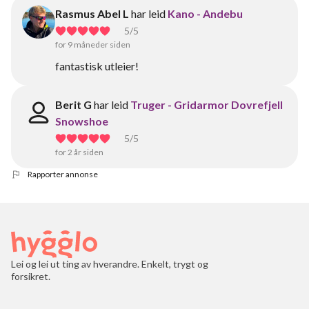
Rasmus Abel L
har leid
Kano - Andebu
5
/5
for 9 måneder siden
fantastisk utleier!
Berit G
har leid
Truger - Gridarmor Dovrefjell
Snowshoe
5
/5
for 2 år siden
Rapporter annonse
Lei og lei ut ting av hverandre. Enkelt, trygt og
forsikret.