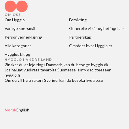
OM OSS
Om Hygglo
Forsikring
Vanlige spørsmål
Generelle vilkår og betingelser
Personvernerklæring
Partnerskap
Alle kategorier
Områder hvor Hygglo er
Hygglos blogg
HYGGLO I ANDRE LAND
Ønsker du at
leje ting i Danmark
, kan du besøge
hygglo.dk
Jos haluat
vuokrata tavaroita Suomessa
, siirry osoitteeseen
hygglo.fi
Om du vill
hyra saker i Sverige
, kan du besöka
hygglo.se
Norsk
English