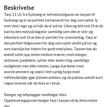
Beskrivelse
Tarp 11 UL fra Sydvang er lettvekstutgaven av tarpen til
Sydvang og er en perfekt turkamerat for deg som søker ly
mot vind, regn og sol når du er på tur. Liten og lett nok til at du
kan ha den med på dagstur samtidig som den er stor og
slitesterk nok til at den er perfekt for overnatting. Tarp er
den perfekt følgesvenn for deg som nyter utsikt på tur og
som kanskje har behov for godt med plass. Tarpen kan du
enkelt sette opp enten mellom trærne, med stenger,
skistaver, padleårer, sykler eller andre ting, uendelige
muligheter mer eller mindre. Lange barduner med
snorstrammere og snøre i lett synlig farge med
refleksdetaljer gjør jobben enklere, og de pakkes enkelt bort
i egne lommer når de ikke er i bruk.
Stenger og teltplugger medfølger ikke
Oppbevaringsposen henger fast i tarpen så du ikke mister
den