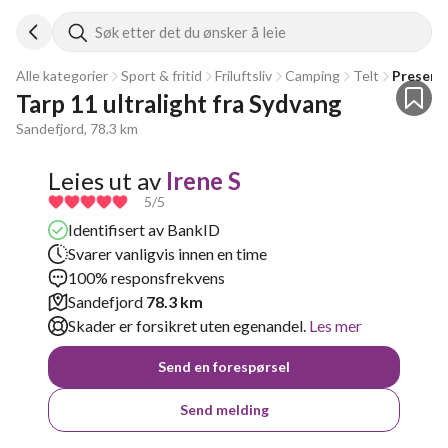
Søk etter det du ønsker å leie
Alle kategorier
Sport & fritid
Friluftsliv
Camping
Telt
Presenn
Tarp 11 ultralight fra Sydvang 
Sandefjord, 78.3 km
Leies ut av
Irene S
5
/5
Identifisert av BankID
Svarer vanligvis innen en time
100% responsfrekvens
Sandefjord
78.3 km
Skader er forsikret uten egenandel.
Les mer
Send en forespørsel
Send melding