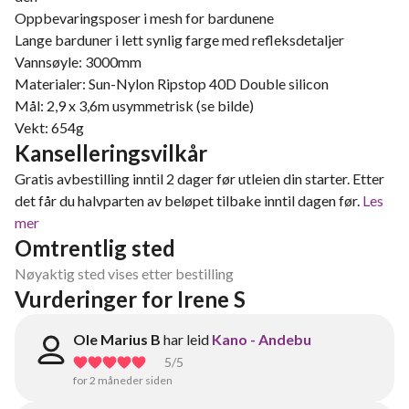
Oppbevaringsposer i mesh for bardunene
Lange barduner i lett synlig farge med refleksdetaljer
Vannsøyle: 3000mm
Materialer: Sun-Nylon Ripstop 40D Double silicon
Mål: 2,9 x 3,6m usymmetrisk (se bilde)
Vekt: 654g
Kanselleringsvilkår
Gratis avbestilling inntil 2 dager før utleien din starter. Etter
det får du halvparten av beløpet tilbake inntil dagen før.
Les
mer
Omtrentlig sted
Nøyaktig sted vises etter bestilling
Vurderinger for Irene S
Ole Marius B
har leid
Kano - Andebu
5
/5
for 2 måneder siden