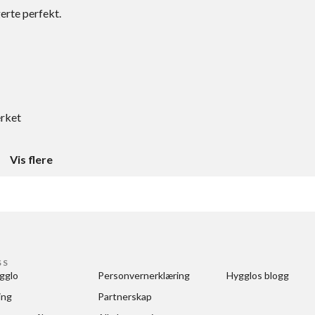
rte perfekt.
erket
Vis flere
SS
gglo
Personvernerklæring
Hygglos blogg
ing
Partnerskap