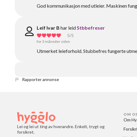
God kommunikasjon med utleier. Maskinen funge
Leif Ivar B
har leid
Stbbefreser
5
/5
for 3 måneder siden
Utmerket leieforhold. Stubbefres fungerte utm
Rapporter annonse
OM O
Om Hy
Lei og lei ut ting av hverandre. Enkelt, trygt og
Forsikr
forsikret.