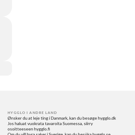
HYGGLO I ANDRE LAND
Ønsker du at
leje ting i Danmark
, kan du besøge
hygglo.dk
Jos haluat
vuokrata tavaroita Suomessa
, siirry
osoitteeseen
hygglo.fi
Om du vill
hyra saker i Sverige
, kan du besöka
hygglo.se