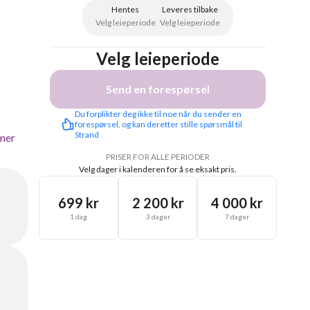
Hentes
Leveres tilbake
Velg leieperiode
Velg leieperiode
Velg leieperiode
Send en forespørsel
Du forplikter deg ikke til noe når du sender en 
forespørsel, og kan deretter stille spørsmål til 
Strand
mer
PRISER FOR ALLE PERIODER
Velg dager i kalenderen for å se eksakt pris.
699 kr
2 200 kr
4 000 kr
1 dag
3 dager
7 dager