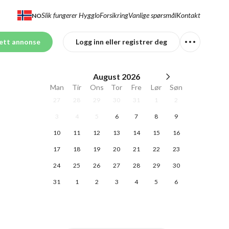
Slik fungerer Hygglo
Forsikring
Vanlige spørsmål
Kontakt
NO
ett annonse
Logg inn eller registrer deg
August
2026
Man
Tir
Ons
Tor
Fre
Lør
Søn
27
28
29
30
31
1
2
3
4
5
6
7
8
9
10
11
12
13
14
15
16
17
18
19
20
21
22
23
24
25
26
27
28
29
30
31
1
2
3
4
5
6