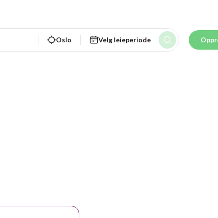
Oslo
Velg leieperiode
Oppr