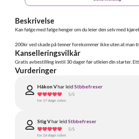
Beskrivelse
Kan følge med følge henger om du leier den selv med kjørebru
200kr ved skade på tenner forekommer ikke uten at man tr
Kanselleringsvilkår
Gratis avbestilling inntil 30 dager før utleien din starter. E
Vurderinger
Håkon V
har leid
Stbbefreser
5
/5
for 17 døgn siden
Stig V
har leid
Stbbefreser
5
/5
for 26 døgn siden