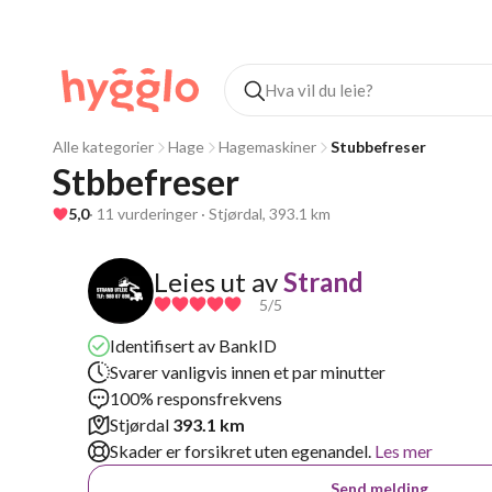
Alle kategorier
Hage
Hagemaskiner
Stubbefreser
Stbbefreser
5,0
· 11 vurderinger · Stjørdal, 393.1 km
Leies ut av
Strand
5
/5
Identifisert av BankID
Svarer vanligvis innen et par minutter
100% responsfrekvens
Stjørdal
393.1 km
Skader er forsikret uten egenandel.
Les mer
Send melding