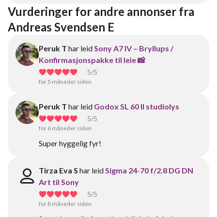
Vurderinger for andre annonser fra 
Andreas Svendsen E
Peruk T
har leid
Sony A7 IV – Bryllups /
Konfirmasjonspakke til leie 📸
5
/5
for 5 måneder siden
Peruk T
har leid
Godox SL 60 II studiolys
5
/5
for 6 måneder siden
Super hyggelig fyr!
Tirza Eva S
har leid
Sigma 24-70 f/2.8 DG DN
Art til Sony
5
/5
for 8 måneder siden