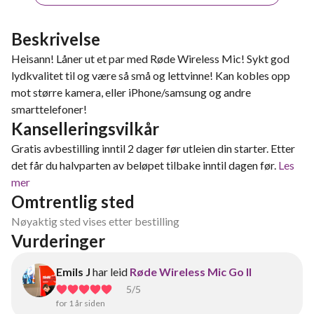
Beskrivelse
Heisann! Låner ut et par med Røde Wireless Mic! Sykt god
lydkvalitet til og være så små og lettvinne! Kan kobles opp
mot større kamera, eller iPhone/samsung og andre
smarttelefoner!
Kanselleringsvilkår
Gratis avbestilling inntil 2 dager før utleien din starter. Etter
det får du halvparten av beløpet tilbake inntil dagen før.
Les
mer
Omtrentlig sted
Nøyaktig sted vises etter bestilling
Vurderinger
Emils J
har leid
Røde Wireless Mic Go II
5
/5
for 1 år siden