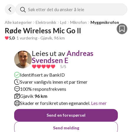
Søk etter det du ønsker å leie
Alle kategorier
Elektronikk
Lyd
Mikrofon
Myggmikrofon
Røde Wireless Mic Go II
5,0
· 1 vurdering · Gjøvik, 96 km
Leies ut av
Andreas
Svendsen E
5
/5
Identifisert av BankID
Svarer vanligvis innen et par timer
100% responsfrekvens
Gjøvik
96 km
Skader er forsikret uten egenandel.
Les mer
Send en forespørsel
Send melding