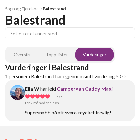
Sogn og Fjordane
Balestrand
Balestrand
Oversikt
Topp-lister
Vurderinger
Vurderinger
i
Balestrand
1
personer
i
Balestrand
har i gjennomsnitt vurdering
5.00
Ella W
har leid
Campervan Caddy Maxi
5
/5
for 2 måneder siden
Supersnabb på att svara, mycket trevlig!