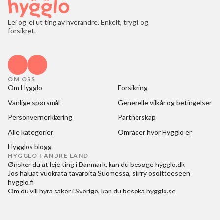
Lei og lei ut ting av hverandre. Enkelt, trygt og
forsikret.
OM OSS
Om Hygglo
Forsikring
Vanlige spørsmål
Generelle vilkår og betingelser
Personvernerklæring
Partnerskap
Alle kategorier
Områder hvor Hygglo er
Hygglos blogg
HYGGLO I ANDRE LAND
Ønsker du at
leje ting i Danmark
, kan du besøge
hygglo.dk
Jos haluat
vuokrata tavaroita Suomessa
, siirry osoitteeseen
hygglo.fi
Om du vill
hyra saker i Sverige
, kan du besöka
hygglo.se