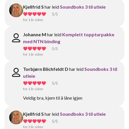
Kjellfrid S
har leid
Soundboks 3 til utleie
5
/5
for 1 år siden
Johanne M
har leid
Komplett toppturpakke
med NTN binding
5
/5
for 1 år siden
Torbjørn Blichfeldt D
har leid
Soundboks 3 til
utleie
5
/5
for 1 år siden
Veldig bra, kjem til å låne igjen
Kjellfrid S
har leid
Soundboks 3 til utleie
5
/5
for 2 år siden