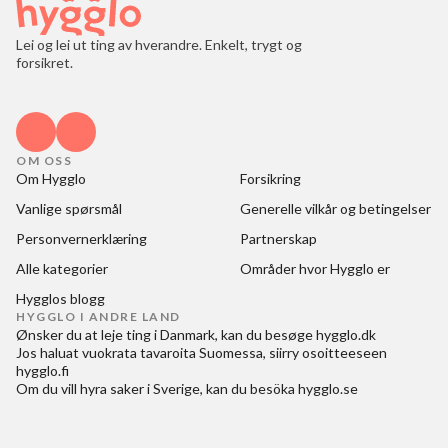
Lei og lei ut ting av hverandre. Enkelt, trygt og
forsikret.
OM OSS
Om Hygglo
Forsikring
Vanlige spørsmål
Generelle vilkår og betingelser
Personvernerklæring
Partnerskap
Alle kategorier
Områder hvor Hygglo er
Hygglos blogg
HYGGLO I ANDRE LAND
Ønsker du at
leje ting i Danmark
, kan du besøge
hygglo.dk
Jos haluat
vuokrata tavaroita Suomessa
, siirry osoitteeseen
hygglo.fi
Om du vill
hyra saker i Sverige
, kan du besöka
hygglo.se