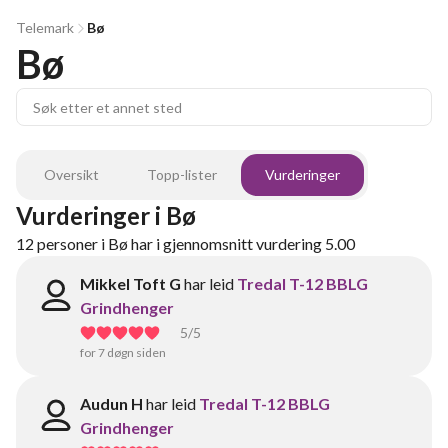
Telemark
Bø
Bø
Oversikt
Topp-lister
Vurderinger
Vurderinger
i
Bø
12
personer
i
Bø
har i gjennomsnitt vurdering
5.00
Mikkel Toft G
har leid
Tredal T-12 BBLG
Grindhenger
5
/5
for 7 døgn siden
Audun H
har leid
Tredal T-12 BBLG
Grindhenger