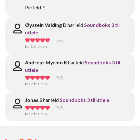
Perfekt !!
Øystein Valding D
har leid
Soundboks 3 til
utleie
5
/5
for 2 år siden
Andreas Myrmo K
har leid
Soundboks 3 til
utleie
5
/5
for 2 år siden
Jonas S
har leid
Soundboks 3 til utleie
5
/5
for 2 år siden