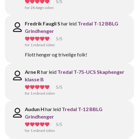
5
/5
for 28 døgn siden
Fredrik Faugli S
har leid
Tredal T-12 BBLG
Grindhenger
5
/5
for 1 måned siden
Flott henger og trivelige folk!
Arne R
har leid
Tredal T-75-UCS Skaphenger
klasse B
5
/5
for 1 måned siden
Audun H
har leid
Tredal T-12 BBLG
Grindhenger
5
/5
for 1 måned siden