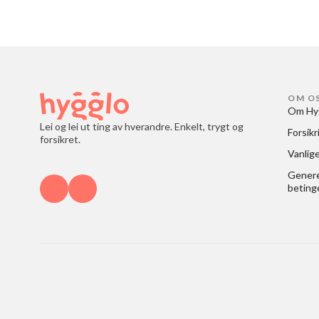
OM O
Om Hy
Lei og lei ut ting av hverandre. Enkelt, trygt og
Forsikr
forsikret.
Vanlig
Generel
beting