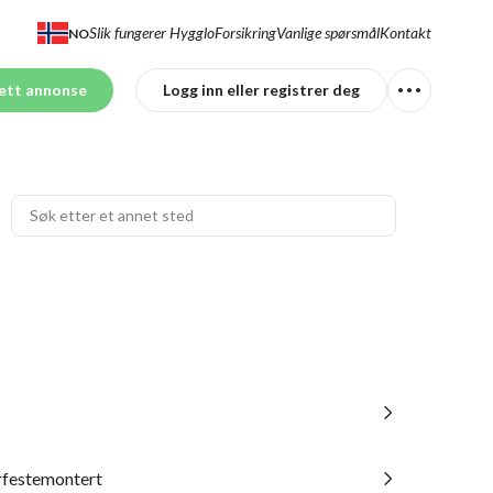
Slik fungerer Hygglo
Forsikring
Vanlige spørsmål
Kontakt
NO
ett annonse
Logg inn eller registrer deg
erfestemontert