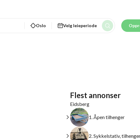
Oslo
Velg leieperiode
Oppr
Flest annonser
Eidsberg
1. Åpen tilhenger
2. Sykkelstativ, tilheng