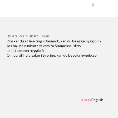
HYGGLO I ANDRE LAND
Ønsker du at
leje ting i Danmark
, kan du besøge
hygglo.dk
Jos haluat
vuokrata tavaroita Suomessa
, siirry
osoitteeseen
hygglo.fi
Om du vill
hyra saker i Sverige
, kan du besöka
hygglo.se
Norsk
English