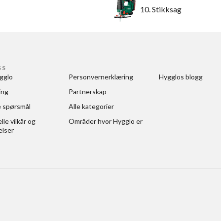
10. Stikksag
SS
gglo
Personvernerklæring
Hygglos blogg
ing
Partnerskap
e spørsmål
Alle kategorier
le vilkår og 
Områder hvor Hygglo er
elser