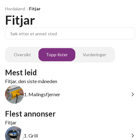
Hordaland
Fitjar
Fitjar
Oversikt
Topp-lister
Vurderinger
Mest leid
Fitjar, den siste måneden
1. Malingsfjerner
Flest annonser
Fitjar
1. Grill