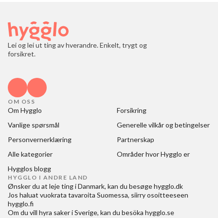
Lei og lei ut ting av hverandre. Enkelt, trygt og
forsikret.
OM OSS
Om Hygglo
Forsikring
Vanlige spørsmål
Generelle vilkår og betingelser
Personvernerklæring
Partnerskap
Alle kategorier
Områder hvor Hygglo er
Hygglos blogg
HYGGLO I ANDRE LAND
Ønsker du at
leje ting i Danmark
, kan du besøge
hygglo.dk
Jos haluat
vuokrata tavaroita Suomessa
, siirry osoitteeseen
hygglo.fi
Om du vill
hyra saker i Sverige
, kan du besöka
hygglo.se