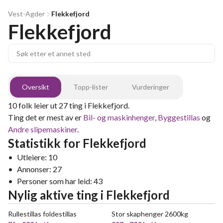
Vest-Agder
Flekkefjord
Flekkefjord
Oversikt
Topp-lister
Vurderinger
10
folk leier ut
27
ting
i
Flekkefjord
.
Ting det er mest av er
Bil- og maskinhenger
,
Byggestillas
og
Andre slipemaskiner
.
Statistikk for
Flekkefjord
•
Utleiere:
10
•
Annonser:
27
•
Personer som har leid:
43
Nylig aktive ting
i
Flekkefjord
Rullestillas foldestillas
Stor skaphenger 2600kg
POPULÆR