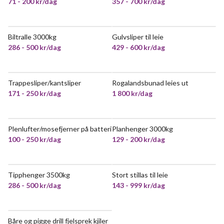
71 - 200 kr/dag
357 - 700 kr/dag
Biltralle 3000kg
Gulvsliper til leie
POPULÆR
286 - 500 kr/dag
429 - 600 kr/dag
Trappesliper/kantsliper
Rogalandsbunad leies ut
POPULÆR
VELDIG POPULÆR
171 - 250 kr/dag
1 800 kr/dag
Plenlufter/mosefjerner på batteri
Planhenger 3000kg
POPULÆR
POPULÆR
100 - 250 kr/dag
129 - 200 kr/dag
Tipphenger 3500kg
Stort stillas til leie
286 - 500 kr/dag
143 - 999 kr/dag
Båre og pigge drill fjelsprek kjiler