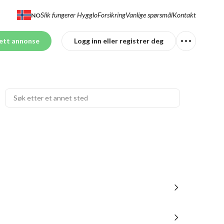
Slik fungerer Hygglo
Forsikring
Vanlige spørsmål
Kontakt
NO
ett annonse
Logg inn eller registrer deg