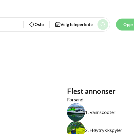
Oslo
Velg leieperiode
Oppr
Flest annonser
Forsand
1. Vannscooter
2. Høytrykkspyler