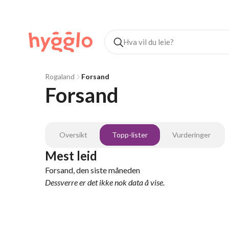
Rogaland
Forsand
Forsand
Oversikt
Topp-lister
Vurderinger
Mest leid
Forsand, den siste måneden
Dessverre er det ikke nok data å vise.