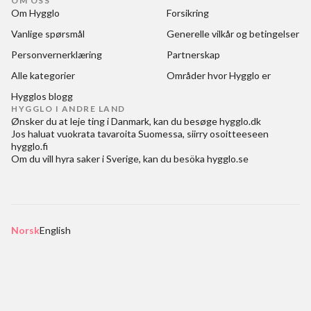
OM OSS
Om Hygglo
Forsikring
Vanlige spørsmål
Generelle vilkår og betingelser
Personvernerklæring
Partnerskap
Alle kategorier
Områder hvor Hygglo er
Hygglos blogg
HYGGLO I ANDRE LAND
Ønsker du at
leje ting i Danmark
, kan du besøge
hygglo.dk
Jos haluat
vuokrata tavaroita Suomessa
, siirry osoitteeseen
hygglo.fi
Om du vill
hyra saker i Sverige
, kan du besöka
hygglo.se
Norsk
English