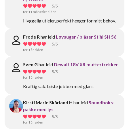
5
/5
for 11 måneder siden
Hyggelig utleier, perfekt henger for mitt behov.
Frode R
har leid
Løvsuger / blåser Stihl SH 56
5
/5
for 1 år siden
Sven G
har leid
Dewalt 18V XR muttertrekker
5
/5
for 1 år siden
Kraftig sak. Løste jobben med glans
Kirsti Marie Skårland H
har leid
Soundboks-
pakke med lys
5
/5
for 1 år siden