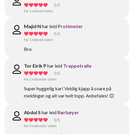
5
/5
for 1 måned siden
Majid N
har leid
Protimeter
5
/5
for 1 måned siden
Bra
Tor Eirik P
har leid
Trappetralle
5
/5
for 2 måneder siden
Super hyggelig kar! Veldig kjapp å svare på
meldinger og alt var helt topp. Anbefales! 😊
Abdul S
har leid
Rørbøyer
5
/5
for 3 måneder siden