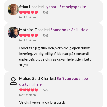
Stian L
har leid
Lysbar - Scenelyspakke
5
/5
for 1 år siden
Mathias T
har leid
Soundboks 3 til utleie
5
/5
for 2 år siden
Ladet før jeg fikk den, var veldig åpen rundt
levering, veldig billig, fikk svar på spørsmål
underveis og veldig rask svar hele tiden. Lett
10/10
Mahad Said K
har leid
Softgun våpen og
utstyr til leie
5
/5
for 2 år siden
Veldig hyggelig og bra utsdyr