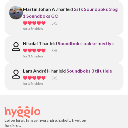
Martin Johan A J
har leid
2stk Soundboks 3 og
1 Soundboks GO
5
/5
for 3 år siden
Nikolai T
har leid
Soundboks-pakke med lys
5
/5
for 3 år siden
Lars André H
har leid
Soundboks 3 til utleie
5
/5
for 3 år siden
Lei og lei ut ting av hverandre. Enkelt, trygt og
forsikret.