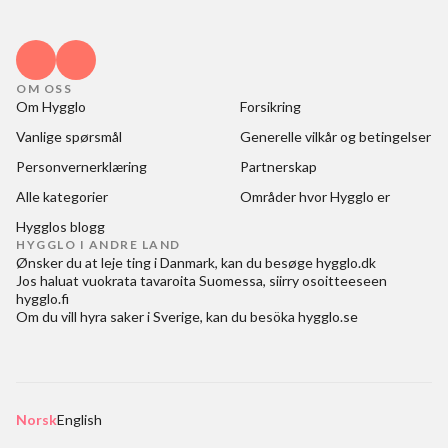
OM OSS
Om Hygglo
Forsikring
Vanlige spørsmål
Generelle vilkår og betingelser
Personvernerklæring
Partnerskap
Alle kategorier
Områder hvor Hygglo er
Hygglos blogg
HYGGLO I ANDRE LAND
Ønsker du at
leje ting i Danmark
, kan du besøge
hygglo.dk
Jos haluat
vuokrata tavaroita Suomessa
, siirry osoitteeseen
hygglo.fi
Om du vill
hyra saker i Sverige
, kan du besöka
hygglo.se
Norsk
English