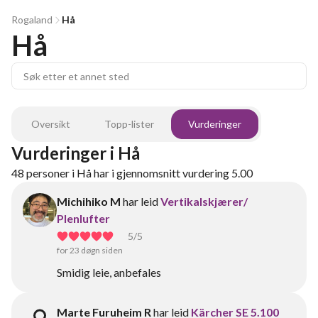
Rogaland
Hå
Hå
Oversikt
Topp-lister
Vurderinger
Vurderinger
i
Hå
48
personer
i
Hå
har i gjennomsnitt vurdering
5.00
Michihiko M
har leid
Vertikalskjærer/
Plenlufter
5
/5
for 23 døgn siden
Smidig leie, anbefales
Marte Furuheim R
har leid
Kärcher SE 5.100