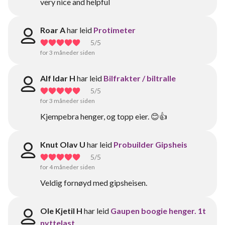
very nice and helpful
Roar A
har leid
Protimeter
5
/5
for 3 måneder siden
Alf Idar H
har leid
Bilfrakter / biltralle
5
/5
for 3 måneder siden
Kjempebra henger, og topp eier. 😊👍
Knut Olav U
har leid
Probuilder Gipsheis
5
/5
for 4 måneder siden
Veldig fornøyd med gipsheisen.
Ole Kjetil H
har leid
Gaupen boogie henger. 1t
nyttelast