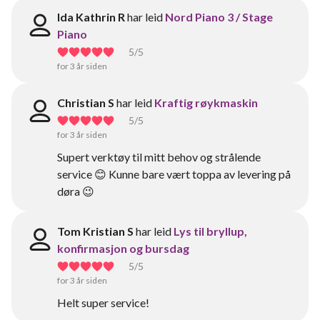
Ida Kathrin R
har leid
Nord Piano 3 / Stage
Piano
5
/5
for 3 år siden
Christian S
har leid
Kraftig røykmaskin
5
/5
for 3 år siden
Supert verktøy til mitt behov og strålende
service 😊 Kunne bare vært toppa av levering på
døra 😉
Tom Kristian S
har leid
Lys til bryllup,
konfirmasjon og bursdag
5
/5
for 3 år siden
Helt super service!