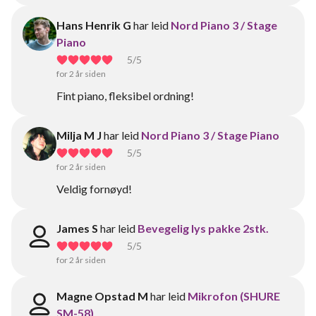
Hans Henrik G
har leid
Nord Piano 3 / Stage
Piano
5
/5
for 2 år siden
Fint piano, fleksibel ordning!
Milja M J
har leid
Nord Piano 3 / Stage Piano
5
/5
for 2 år siden
Veldig fornøyd!
James S
har leid
Bevegelig lys pakke 2stk.
5
/5
for 2 år siden
Magne Opstad M
har leid
Mikrofon (SHURE
SM-58)