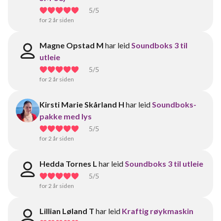
5
/5
for 2 år siden
Magne Opstad M
har leid
Soundboks 3 til
utleie
5
/5
for 2 år siden
Kirsti Marie Skårland H
har leid
Soundboks-
pakke med lys
5
/5
for 2 år siden
Hedda Tornes L
har leid
Soundboks 3 til utleie
5
/5
for 2 år siden
Lillian Løland T
har leid
Kraftig røykmaskin