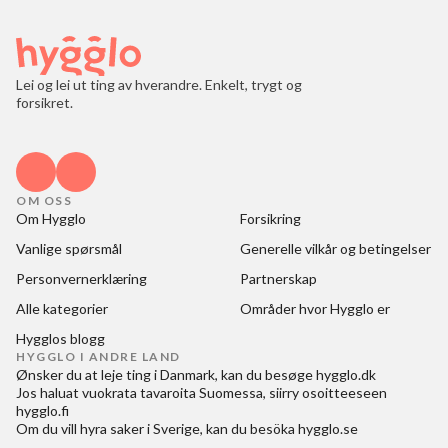
Lei og lei ut ting av hverandre. Enkelt, trygt og
forsikret.
OM OSS
Om Hygglo
Forsikring
Vanlige spørsmål
Generelle vilkår og betingelser
Personvernerklæring
Partnerskap
Alle kategorier
Områder hvor Hygglo er
Hygglos blogg
HYGGLO I ANDRE LAND
Ønsker du at
leje ting i Danmark
, kan du besøge
hygglo.dk
Jos haluat
vuokrata tavaroita Suomessa
, siirry osoitteeseen
hygglo.fi
Om du vill
hyra saker i Sverige
, kan du besöka
hygglo.se