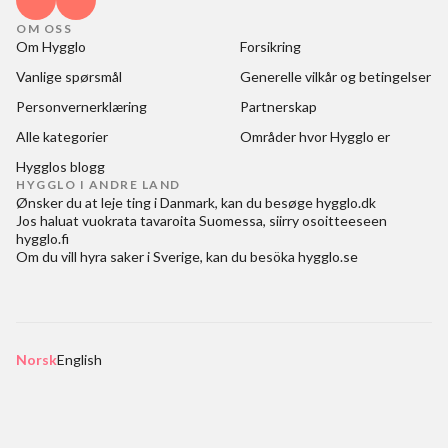
OM OSS
Om Hygglo
Forsikring
Vanlige spørsmål
Generelle vilkår og betingelser
Personvernerklæring
Partnerskap
Alle kategorier
Områder hvor Hygglo er
Hygglos blogg
HYGGLO I ANDRE LAND
Ønsker du at
leje ting i Danmark
, kan du besøge
hygglo.dk
Jos haluat
vuokrata tavaroita Suomessa
, siirry osoitteeseen
hygglo.fi
Om du vill
hyra saker i Sverige
, kan du besöka
hygglo.se
Norsk
English