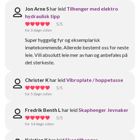
Jon Arne S
har leid
Tilhenger med elektro
hydraulisk tipp
5
/5
for 3 døgn siden
Super hyggelig fyr og eksemplarisk
imøtekommende. Allerede bestemt oss for neste
leie. Vill absolutt leie mer av han og anbefales på
det sterkeste.
Christer K
har leid
Vibroplate / hoppetusse
5
/5
for 5 døgn siden
Fredrik Benth L
har leid
Skaphenger Jevnaker
5
/5
for 14 døgn siden
Kristian K
har leid
Skaptilhenger