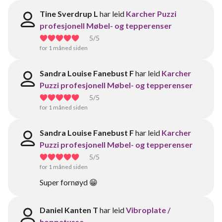
Tine Sverdrup L
har leid
Karcher Puzzi
profesjonell Møbel- og tepperenser
5
/5
for 1 måned siden
Sandra Louise Fanebust F
har leid
Karcher
Puzzi profesjonell Møbel- og tepperenser
5
/5
for 1 måned siden
Sandra Louise Fanebust F
har leid
Karcher
Puzzi profesjonell Møbel- og tepperenser
5
/5
for 1 måned siden
Super fornøyd 😁
Daniel Kanten T
har leid
Vibroplate /
hoppetusse