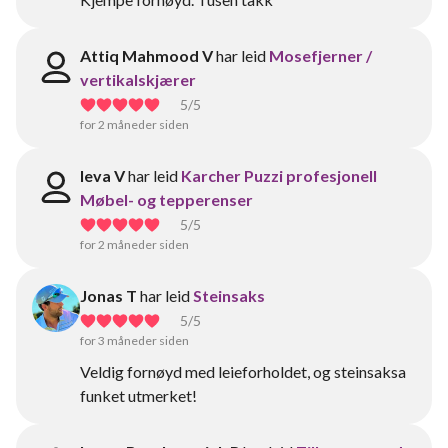
Attiq Mahmood V
har leid
Mosefjerner /
vertikalskjærer
5
/5
for 2 måneder siden
Ieva V
har leid
Karcher Puzzi profesjonell
Møbel- og tepperenser
5
/5
for 2 måneder siden
Jonas T
har leid
Steinsaks
5
/5
for 3 måneder siden
Veldig fornøyd med leieforholdet, og steinsaksa
funket utmerket!