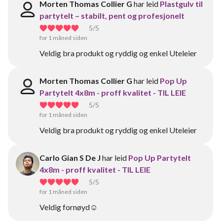
Morten Thomas Collier G
har leid
Plastgulv til
partytelt – stabilt, pent og profesjonelt
5
/5
for 1 måned siden
Veldig bra produkt og ryddig og enkel Uteleier
Morten Thomas Collier G
har leid
Pop Up
Partytelt 4x8m - proff kvalitet - TIL LEIE
5
/5
for 1 måned siden
Veldig bra produkt og ryddig og enkel Uteleier
Carlo Gian S De J
har leid
Pop Up Partytelt
4x8m - proff kvalitet - TIL LEIE
5
/5
for 1 måned siden
Veldig fornøyd☺️