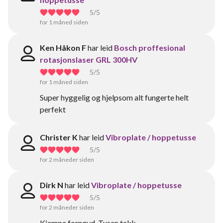
5
/5
for 1 måned siden
Ken Håkon F
har leid
Bosch proffesional
rotasjonslaser GRL 300HV
5
/5
for 1 måned siden
Super hyggelig og hjelpsom alt fungerte helt
perfekt
Christer K
har leid
Vibroplate / hoppetusse
5
/5
for 2 måneder siden
Dirk N
har leid
Vibroplate / hoppetusse
5
/5
for 2 måneder siden
Kjempe fornøyd. Tusen takk