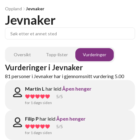
Oppland
Jevnaker
Jevnaker
Oversikt
Topp-lister
Vurderinger
Vurderinger
i
Jevnaker
81
personer
i
Jevnaker
har i gjennomsnitt vurdering
5.00
Martin L
har leid
Åpen henger
5
/5
for 1 døgn siden
Filip P
har leid
Åpen henger
5
/5
for 1 døgn siden