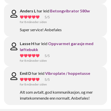
Anders L
har leid
Betongvibrator 580w
5
/5
for 8 måneder siden
Super service! Anbefales
Lasse H
har leid
Oppvarmet garasje med
løftebukk
5
/5
for 8 måneder siden
Emil D
har leid
Vibroplate / hoppetusse
5
/5
for 8 måneder siden
Alt som avtalt, god kommunikasjon, og mer
imøtekommende enn normalt. Anbefales!