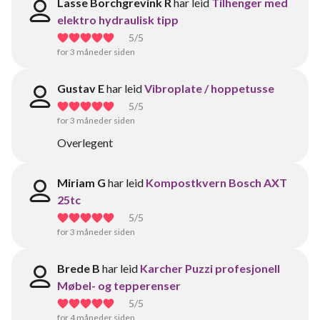
Lasse Borchgrevink R
har leid
Tilhenger med
elektro hydraulisk tipp
5
/5
for 3 måneder siden
Gustav E
har leid
Vibroplate / hoppetusse
5
/5
for 3 måneder siden
Overlegent
Miriam G
har leid
Kompostkvern Bosch AXT
25tc
5
/5
for 3 måneder siden
Brede B
har leid
Karcher Puzzi profesjonell
Møbel- og tepperenser
5
/5
for 4 måneder siden