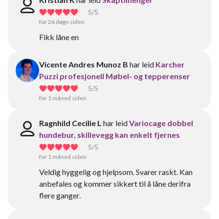
5
/5
for 26 døgn siden
Fikk låne en
Vicente Andres Munoz B
har leid
Karcher
Puzzi profesjonell Møbel- og tepperenser
5
/5
for 1 måned siden
Ragnhild Cecilie L
har leid
Variocage dobbel
hundebur, skillevegg kan enkelt fjernes
5
/5
for 1 måned siden
Veldig hyggelig og hjelpsom. Svarer raskt. Kan
anbefales og kommer sikkert til å låne derifra
flere ganger.