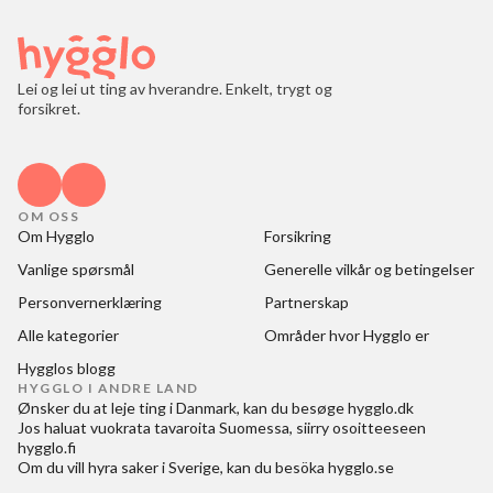
Lei og lei ut ting av hverandre. Enkelt, trygt og
forsikret.
OM OSS
Om Hygglo
Forsikring
Vanlige spørsmål
Generelle vilkår og betingelser
Personvernerklæring
Partnerskap
Alle kategorier
Områder hvor Hygglo er
Hygglos blogg
HYGGLO I ANDRE LAND
Ønsker du at
leje ting i Danmark
, kan du besøge
hygglo.dk
Jos haluat
vuokrata tavaroita Suomessa
, siirry osoitteeseen
hygglo.fi
Om du vill
hyra saker i Sverige
, kan du besöka
hygglo.se