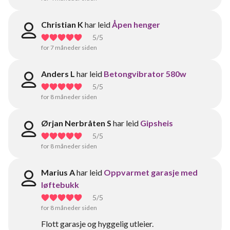
Christian K
har leid
Åpen henger
5
/5
for 7 måneder siden
Anders L
har leid
Betongvibrator 580w
5
/5
for 8 måneder siden
Ørjan Nerbråten S
har leid
Gipsheis
5
/5
for 8 måneder siden
Marius A
har leid
Oppvarmet garasje med
løftebukk
5
/5
for 8 måneder siden
Flott garasje og hyggelig utleier.