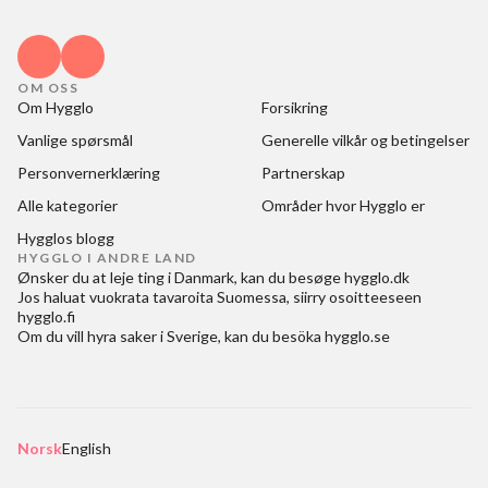
OM OSS
Om Hygglo
Forsikring
Vanlige spørsmål
Generelle vilkår og betingelser
Personvernerklæring
Partnerskap
Alle kategorier
Områder hvor Hygglo er
Hygglos blogg
HYGGLO I ANDRE LAND
Ønsker du at
leje ting i Danmark
, kan du besøge
hygglo.dk
Jos haluat
vuokrata tavaroita Suomessa
, siirry osoitteeseen
hygglo.fi
Om du vill
hyra saker i Sverige
, kan du besöka
hygglo.se
Norsk
English