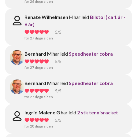
for 26 døgn siden
Renate Wilhelmsen H
har leid
Bilstol ( ca 1 år -
6 år)
5
/5
for 27 døgn siden
Bernhard M
har leid
Speedheater cobra
5
/5
for 27 døgn siden
Bernhard M
har leid
Speedheater cobra
5
/5
for 27 døgn siden
Ingrid Malene G
har leid
2 stk tennisracket
5
/5
for 28 døgn siden