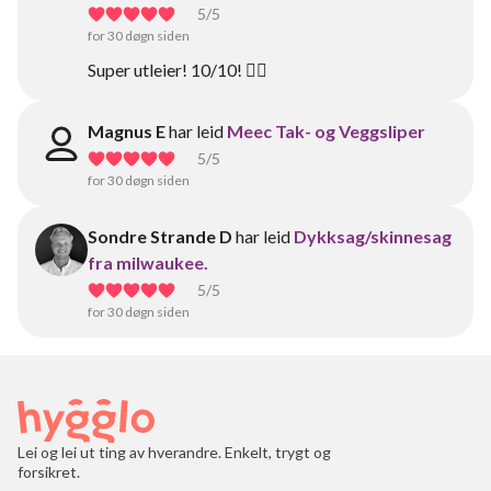
5
/5
for 30 døgn siden
Super utleier! 10/10! 👌🏻
Magnus E
har leid
Meec Tak- og Veggsliper
5
/5
for 30 døgn siden
Sondre Strande D
har leid
Dykksag/skinnesag
fra milwaukee.
5
/5
for 30 døgn siden
Lei og lei ut ting av hverandre. Enkelt, trygt og
forsikret.