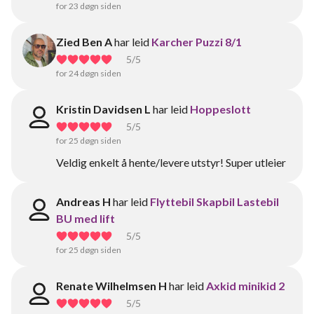
for 23 døgn siden
Zied Ben A
har leid
Karcher Puzzi 8/1
5
/5
for 24 døgn siden
Kristin Davidsen L
har leid
Hoppeslott
5
/5
for 25 døgn siden
Veldig enkelt å hente/levere utstyr! Super utleier
Andreas H
har leid
Flyttebil Skapbil Lastebil
BU med lift
5
/5
for 25 døgn siden
Renate Wilhelmsen H
har leid
Axkid minikid 2
5
/5