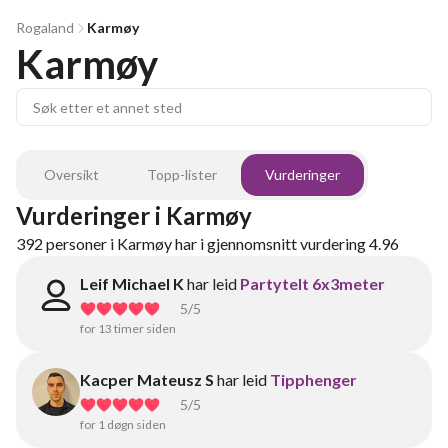
Rogaland
Karmøy
Karmøy
Oversikt
Topp-lister
Vurderinger
Vurderinger
i
Karmøy
392
personer
i
Karmøy
har i gjennomsnitt vurdering
4.96
Leif Michael K
har leid
Partytelt 6x3meter
5
/5
for 13 timer siden
Kacper Mateusz S
har leid
Tipphenger
5
/5
for 1 døgn siden