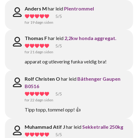
Anders M
har leid
Plentrommel
5
/5
for 19 døgn siden
Thomas F
har leid
2,2kw honda aggregat.
5
/5
for 21 døgn siden
apparat og utlevering funka veldig bra!
Rolf Christen O
har leid
Båthenger Gaupen
B0516
5
/5
for 22 døgn siden
Tipp topp, tommel opp! 👍
Muhammad Atif J
har leid
Sekketralle 250kg
5
/5