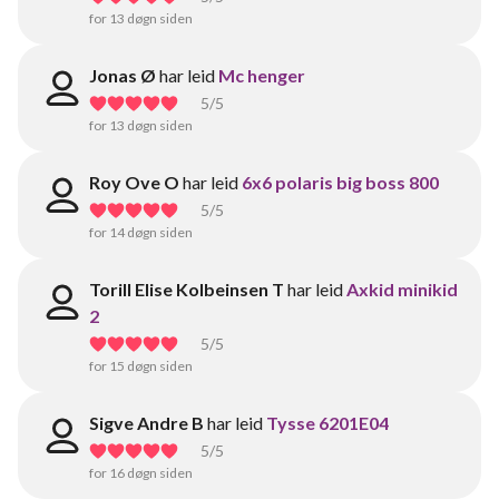
for 13 døgn siden
Jonas Ø
har leid
Mc henger
5
/5
for 13 døgn siden
Roy Ove O
har leid
6x6 polaris big boss 800
5
/5
for 14 døgn siden
Torill Elise Kolbeinsen T
har leid
Axkid minikid
2
5
/5
for 15 døgn siden
Sigve Andre B
har leid
Tysse 6201E04
5
/5
for 16 døgn siden