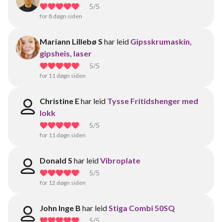
5
/5
for 8 døgn siden
Mariann Lillebø S
har leid
Gipsskrumaskin,
gipsheis, laser
5
/5
for 11 døgn siden
Christine E
har leid
Tysse Fritidshenger med
lokk
5
/5
for 11 døgn siden
Donald S
har leid
Vibroplate
5
/5
for 12 døgn siden
John Inge B
har leid
Stiga Combi 50SQ
5
/5