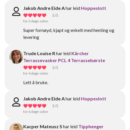
Jakob Andre Eide A
har leid
Hoppeslott
5
/5
for 3 døgn siden
Super fornøyd, kjapt og enkelt med henting og
levering
Trude Louise R
har leid
Kärcher
Terrassevasker PCL 4 Terrassebørste
5
/5
for 4 døgn siden
Lett å bruke.
Jakob Andre Eide A
har leid
Hoppeslott
5
/5
for 6 døgn siden
Kacper Mateusz S
har leid
Tipphenger