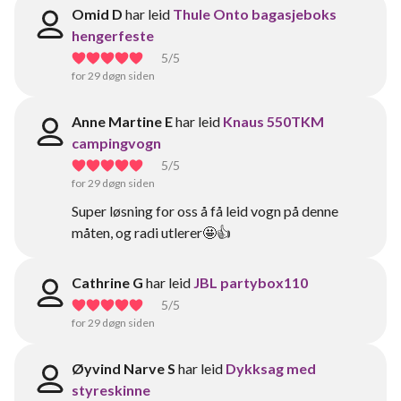
Omid D
har leid
Thule Onto bagasjeboks
hengerfeste
5
/5
for 29 døgn siden
Anne Martine E
har leid
Knaus 550TKM
campingvogn
5
/5
for 29 døgn siden
Super løsning for oss å få leid vogn på denne
måten, og radi utlerer🤩👍
Cathrine G
har leid
JBL partybox110
5
/5
for 29 døgn siden
Øyvind Narve S
har leid
Dykksag med
styreskinne