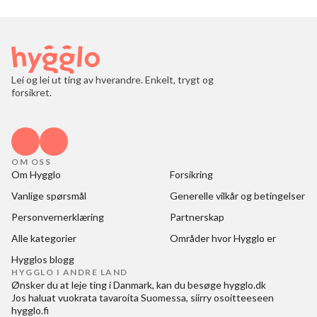
Lei og lei ut ting av hverandre. Enkelt, trygt og
forsikret.
OM OSS
Om Hygglo
Forsikring
Vanlige spørsmål
Generelle vilkår og betingelser
Personvernerklæring
Partnerskap
Alle kategorier
Områder hvor Hygglo er
Hygglos blogg
HYGGLO I ANDRE LAND
Ønsker du at
leje ting i Danmark
, kan du besøge
hygglo.dk
Jos haluat
vuokrata tavaroita Suomessa
, siirry osoitteeseen
hygglo.fi