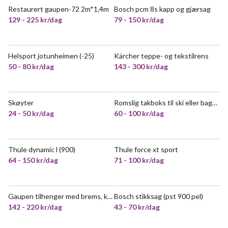
Restaurert gaupen-72 2m*1,4m
Bosch pcm 8s kapp og gjærsag
POPULÆR
129 - 225 kr/dag
79 - 150 kr/dag
Helsport jotunheimen (-25)
Kärcher teppe- og tekstilrens
VELDIG POPULÆR
VELDIG POPULÆR
50 - 80 kr/dag
143 - 300 kr/dag
Skøyter
Romslig takboks til ski eller bagasje
24 - 50 kr/dag
60 - 100 kr/dag
Thule dynamic l (900)
Thule force xt sport
64 - 150 kr/dag
71 - 100 kr/dag
Gaupen tilhenger med brems, karmer og presenning
Bosch stikksag (pst 900 pel)
POPULÆR
142 - 220 kr/dag
43 - 70 kr/dag