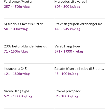
Ford s-max 7-seter
Mercedes vito varebil
VELDIG POPULÆR
357 - 450 kr/dag
607 - 800 kr/dag
Mjølner 600mm fliskutter
Praktisk gaupen varehenger med presenning – 750 kg – kongsvinger
POPULÆR
50 - 100 kr/dag
143 - 249 kr/dag
230v betongblander leies ut
Varebil lang type
71 - 150 kr/dag
571 - 1 000 kr/dag
Husqvarna 345
Besafe bilsete til baby til 3-punkts belte
121 - 180 kr/dag
43 - 100 kr/dag
Varebil lang type
Stokke prampack
571 - 1 000 kr/dag
36 - 100 kr/dag