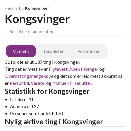
Hedmark
Kongsvinger
Kongsvinger
Oversikt
Topp-lister
Vurderinger
31
folk leier ut
137
ting
i
Kongsvinger
.
Ting det er mest av er
Flytevest
,
Åpen tilhenger
og
Overnattingshengekøye
og det som er leid mest akkurat nå
er
Personbil
,
Varebil
og
Manuell Flisekutter
.
Statistikk for
Kongsvinger
•
Utleiere:
31
•
Annonser:
137
•
Personer som har leid:
170
Nylig aktive ting
i
Kongsvinger