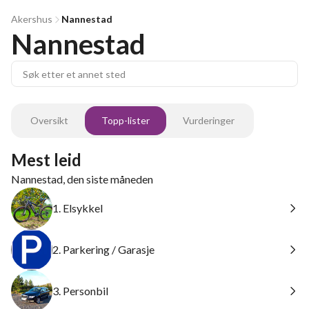
Akershus
Nannestad
Nannestad
Oversikt
Topp-lister
Vurderinger
Mest leid
Nannestad, den siste måneden
1. Elsykkel
2. Parkering / Garasje
3. Personbil