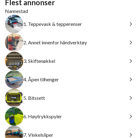
Flest annonser
Nannestad
1. Teppevask & tepperenser
2. Annet innenfor håndverktøy
3. Skiftenøkkel
4. Åpen tilhenger
5. Bitssett
6. Høytrykkspyler
7. Vinkelsliper