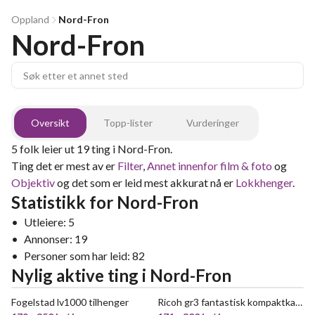
Oppland
Nord-Fron
Nord-Fron
Oversikt
Topp-lister
Vurderinger
5
folk leier ut
19
ting
i
Nord-Fron
.
Ting det er mest av er
Filter
,
Annet innenfor film & foto
og
Objektiv
og det som er leid mest akkurat nå er
Lokkhenger
.
Statistikk for
Nord-Fron
•
Utleiere:
5
•
Annonser:
19
•
Personer som har leid:
82
Nylig aktive ting
i
Nord-Fron
Fogelstad lv1000 tilhenger
Ricoh gr3 fantastisk kompaktkamera