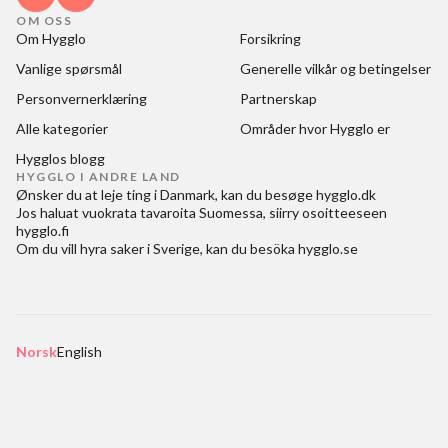
OM OSS
Om Hygglo
Forsikring
Vanlige spørsmål
Generelle vilkår og betingelser
Personvernerklæring
Partnerskap
Alle kategorier
Områder hvor Hygglo er
Hygglos blogg
HYGGLO I ANDRE LAND
Ønsker du at
leje ting i Danmark
, kan du besøge
hygglo.dk
Jos haluat
vuokrata tavaroita Suomessa
, siirry osoitteeseen
hygglo.fi
Om du vill
hyra saker i Sverige
, kan du besöka
hygglo.se
Norsk
English