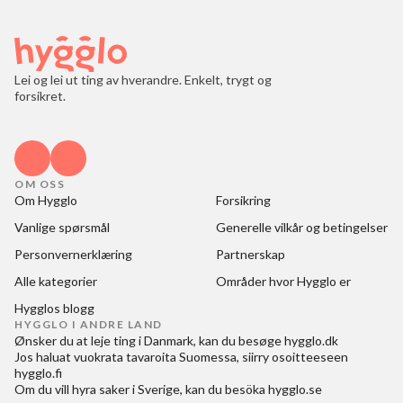
Lei og lei ut ting av hverandre. Enkelt, trygt og
forsikret.
OM OSS
Om Hygglo
Forsikring
Vanlige spørsmål
Generelle vilkår og betingelser
Personvernerklæring
Partnerskap
Alle kategorier
Områder hvor Hygglo er
Hygglos blogg
HYGGLO I ANDRE LAND
Ønsker du at
leje ting i Danmark
, kan du besøge
hygglo.dk
Jos haluat
vuokrata tavaroita Suomessa
, siirry osoitteeseen
hygglo.fi
Om du vill
hyra saker i Sverige
, kan du besöka
hygglo.se