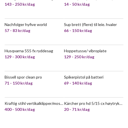
143 - 250 kr/dag
14 - 50 kr/dag
Nachfolger hyfive world
Sup brett (flere) til leie. hvaler
POPULÆR
57 - 83 kr/dag
66 - 150 kr/dag
Husqvarna 555 fx ryddesag
Hoppetusse/ vibroplate
129 - 300 kr/dag
129 - 250 kr/dag
Bissell spor clean pro
Spikerpistol på batteri
VELDIG POPULÆR
VELDIG POPULÆR
71 - 150 kr/dag
69 - 140 kr/dag
Kraftig stihl vertikalklipper/mosefjerne leies ut.
Kärcher pro hd 5/15 cx høytrykksspyler (msvel)
POPULÆR
400 - 500 kr/dag
20 - 71 kr/dag