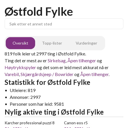
Østfold Fylke
Oversikt
Topp-lister
Vurderinger
819
folk leier ut
2997
ting
i
Østfold Fylke
.
Ting det er mest av er
Sirkelsag
,
Åpen tilhenger
og
Høytrykkspyler
og det som er leid mest akkurat nå er
Varebil
,
Skjærgårdsjeep / Bowrider
og
Åpen tilhenger
.
Statistikk for
Østfold Fylke
•
Utleiere:
819
•
Annonser:
2997
•
Personer som har leid:
9581
Nylig aktive ting
i
Østfold Fylke
Karcher professional puzzi 8
Canon eos r5
VELDIG POPULÆR
POPULÆR