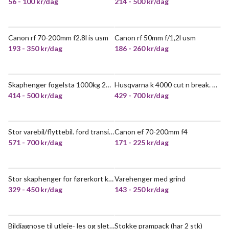
56 - 100 kr/dag
214 - 500 kr/dag
Canon rf 70-200mm f2.8l is usm
Canon rf 50mm f/1,2l usm
VELDIG POPULÆR
193 - 350 kr/dag
186 - 260 kr/dag
Skaphenger fogelsta 1000kg 2020 modell
Husqvarna k 4000 cut n break. 40cm dybde fra en side.
VELDIG POPULÆR
VELDIG POPULÆR
414 - 500 kr/dag
429 - 700 kr/dag
Stor varebil/flyttebil. ford transit 110 t300
Canon ef 70-200mm f4
VELDIG POPULÆR
VELDIG POPULÆR
571 - 700 kr/dag
171 - 225 kr/dag
Stor skaphenger for førerkort kl b 750kg
Varehenger med grind
VELDIG POPULÆR
VELDIG POPULÆR
329 - 450 kr/dag
143 - 250 kr/dag
Bildiagnose til utleie- les og slett feilkoder, spar penger på verksted.
Stokke prampack (har 2 stk)
VELDIG POPULÆR
VELDIG POPULÆR