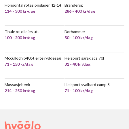
Horisontal rotasjonslaser rl2-14
Branderup
POPULÆR
114 - 300 kr/dag
286 - 400 kr/dag
Thule xt xl leies ut.
Borhammer
100 - 200 kr/dag
50 - 100 kr/dag
Mcculloch b40bt elite ryddesag
Helsport sarak acs 70l
71 - 150 kr/dag
31 - 40 kr/dag
Massasjebenk
Helsport svalbard camp 5
214 - 250 kr/dag
71 - 100 kr/dag