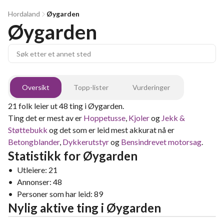
Hordaland
Øygarden
Øygarden
Oversikt
Topp-lister
Vurderinger
21
folk leier ut
48
ting
i
Øygarden
.
Ting det er mest av er
Hoppetusse
,
Kjoler
og
Jekk &
Støttebukk
og det som er leid mest akkurat nå er
Betongblander
,
Dykkerutstyr
og
Bensindrevet motorsag
.
Statistikk for
Øygarden
•
Utleiere:
21
•
Annonser:
48
•
Personer som har leid:
89
Nylig aktive ting
i
Øygarden