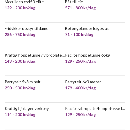
Mcculloch cs450 elite
Båt til leie
129 - 200 kr/dag
571 - 800 kr/dag
Fridykker utstyr til dame
Betongblander leiges ut
POPULÆR
POPULÆR
286 - 750 kr/dag
71 - 100 kr/dag
Kraftig hoppetusse / vibroplate til utleie – klar for grunnarbeid 💪
Paclite hoppetusse 65kg
POPULÆR
143 - 200 kr/dag
129 - 250 kr/dag
Partytelt 5x8 m hvit
Partytelt 6x3 meter
VELDIG POPULÆR
250 - 500 kr/dag
179 - 400 kr/dag
Kraftig hjullager verktøy
Paclite vibroplate/hoppetusse leies ut
POPULÆR
114 - 200 kr/dag
129 - 250 kr/dag