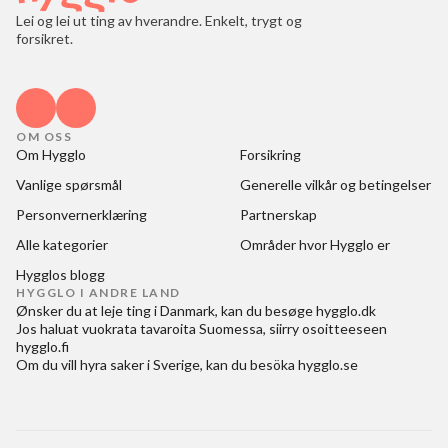
Lei og lei ut ting av hverandre. Enkelt, trygt og
forsikret.
OM OSS
Om Hygglo
Forsikring
Vanlige spørsmål
Generelle vilkår og betingelser
Personvernerklæring
Partnerskap
Alle kategorier
Områder hvor Hygglo er
Hygglos blogg
HYGGLO I ANDRE LAND
Ønsker du at
leje ting i Danmark
, kan du besøge
hygglo.dk
Jos haluat
vuokrata tavaroita Suomessa
, siirry osoitteeseen
hygglo.fi
Om du vill
hyra saker i Sverige
, kan du besöka
hygglo.se