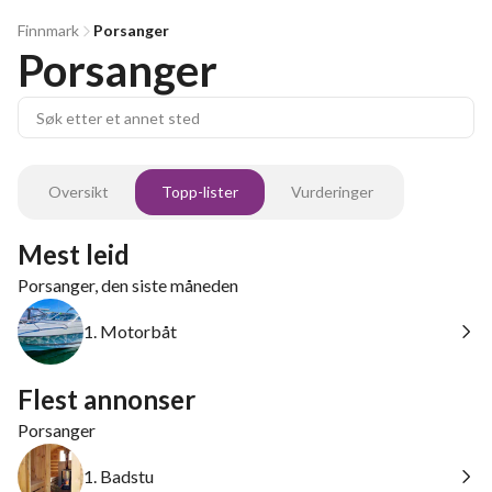
Finnmark
Porsanger
Porsanger
Oversikt
Topp-lister
Vurderinger
Mest leid
Porsanger, den siste måneden
1. Motorbåt
Flest annonser
Porsanger
1. Badstu