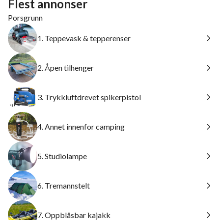
Flest annonser
Porsgrunn
1. Teppevask & tepperenser
2. Åpen tilhenger
3. Trykkluftdrevet spikerpistol
4. Annet innenfor camping
5. Studiolampe
6. Tremannstelt
7. Oppblåsbar kajakk