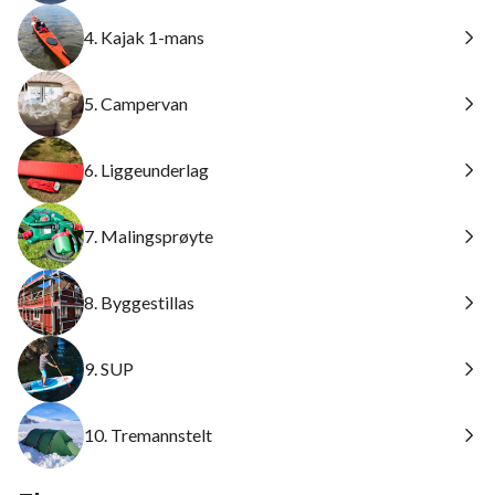
4. Kajak 1-mans
5. Campervan
6. Liggeunderlag
7. Malingsprøyte
8. Byggestillas
9. SUP
10. Tremannstelt