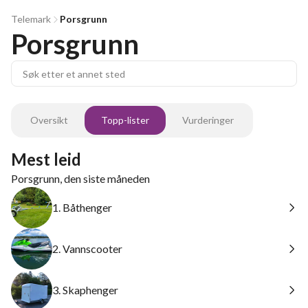
Telemark
Porsgrunn
Porsgrunn
Oversikt
Topp-lister
Vurderinger
Mest leid
Porsgrunn, den siste måneden
1. Båthenger
2. Vannscooter
3. Skaphenger