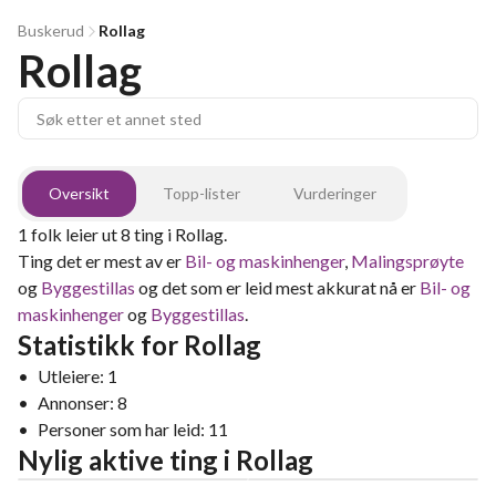
Buskerud
Rollag
Rollag
Oversikt
Topp-lister
Vurderinger
1
folk leier ut
8
ting
i
Rollag
.
Ting det er mest av er
Bil- og maskinhenger
,
Malingsprøyte
og
Byggestillas
og det som er leid mest akkurat nå er
Bil- og
maskinhenger
og
Byggestillas
.
Statistikk for
Rollag
•
Utleiere:
1
•
Annonser:
8
•
Personer som har leid:
11
Nylig aktive ting
i
Rollag