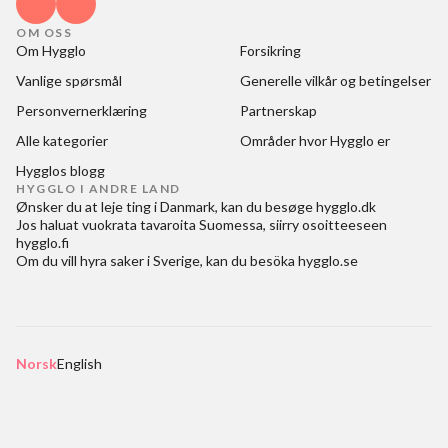
OM OSS
Om Hygglo
Forsikring
Vanlige spørsmål
Generelle vilkår og betingelser
Personvernerklæring
Partnerskap
Alle kategorier
Områder hvor Hygglo er
Hygglos blogg
HYGGLO I ANDRE LAND
Ønsker du at
leje ting i Danmark
, kan du besøge
hygglo.dk
Jos haluat
vuokrata tavaroita Suomessa
, siirry osoitteeseen
hygglo.fi
Om du vill
hyra saker i Sverige
, kan du besöka
hygglo.se
Norsk
English