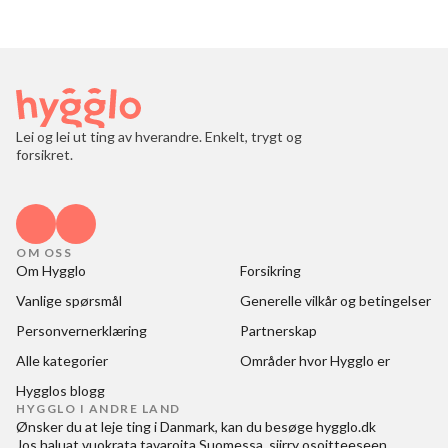
Lei og lei ut ting av hverandre. Enkelt, trygt og
forsikret.
OM OSS
Om Hygglo
Forsikring
Vanlige spørsmål
Generelle vilkår og betingelser
Personvernerklæring
Partnerskap
Alle kategorier
Områder hvor Hygglo er
Hygglos blogg
HYGGLO I ANDRE LAND
Ønsker du at
leje ting i Danmark
, kan du besøge
hygglo.dk
Jos haluat
vuokrata tavaroita Suomessa
, siirry osoitteeseen