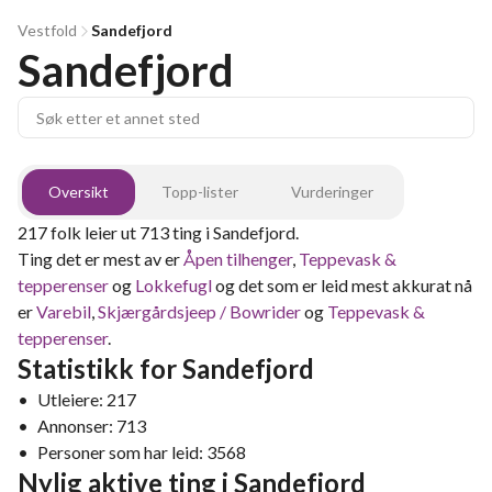
Vestfold
Sandefjord
Sandefjord
Oversikt
Topp-lister
Vurderinger
217
folk leier ut
713
ting
i
Sandefjord
.
Ting det er mest av er
Åpen tilhenger
,
Teppevask &
tepperenser
og
Lokkefugl
og det som er leid mest akkurat nå
er
Varebil
,
Skjærgårdsjeep / Bowrider
og
Teppevask &
tepperenser
.
Statistikk for
Sandefjord
•
Utleiere:
217
•
Annonser:
713
•
Personer som har leid:
3568
Nylig aktive ting
i
Sandefjord