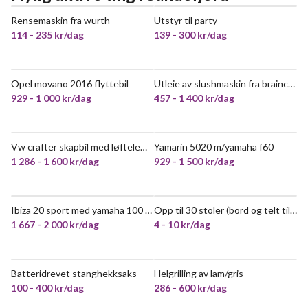
Rensemaskin fra wurth
Utstyr til party
POPULÆR
114 - 235 kr/dag
139 - 300 kr/dag
Opel movano 2016 flyttebil
Utleie av slushmaskin fra braincooler
VELDIG POPULÆR
VELDIG POPULÆR
929 - 1 000 kr/dag
457 - 1 400 kr/dag
Vw crafter skapbil med løftelem - førerkort kl b
Yamarin 5020 m/yamaha f60
VELDIG POPULÆR
POPULÆR
1 286 - 1 600 kr/dag
929 - 1 500 kr/dag
Ibiza 20 sport med yamaha 100 firetakter
Opp til 30 stoler (bord og telt tilgjengelig)
POPULÆR
VELDIG POPULÆR
1 667 - 2 000 kr/dag
4 - 10 kr/dag
Batteridrevet stanghekksaks
Helgrilling av lam/gris
VELDIG POPULÆR
VELDIG POPULÆR
100 - 400 kr/dag
286 - 600 kr/dag