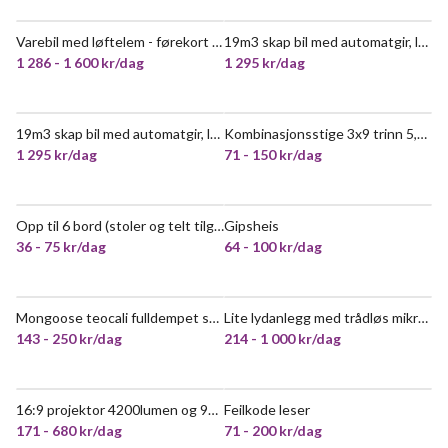
Varebil med løftelem - førekort kl b
19m3 skap bil med automatgir, løftelem, 3 seter
VELDIG POPULÆR
VELDIG POPULÆR
1 286 - 1 600 kr/dag
1 295 kr/dag
19m3 skap bil med automatgir, løftelem, 3 seter
Kombinasjonsstige 3x9 trinn 5,43 m
VELDIG POPULÆR
1 295 kr/dag
71 - 150 kr/dag
Opp til 6 bord (stoler og telt tilgjengelig)
Gipsheis
POPULÆR
36 - 75 kr/dag
64 - 100 kr/dag
Mongoose teocali fulldempet stisykkel
Lite lydanlegg med trådløs mikrofon nr.1
VELDIG POPULÆR
143 - 250 kr/dag
214 - 1 000 kr/dag
16:9 projektor 4200lumen og 92" lerret
Feilkode leser
VELDIG POPULÆR
171 - 680 kr/dag
71 - 200 kr/dag