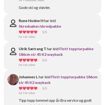
for 7 måneder siden
Gode ski og støvler.
Rune Hodne H
har leid
Skredsøker/skredpakke
5
/5
for 1 år siden
Ulrik Sætrang T
har leid
Flott toppturpakke
186cm str 45 K2 wayback
5
/5
for 2 år siden
Johannes L
har leid
Flott toppturpakke 186cm
str 45 K2 wayback
5
/5
for 5 år siden
Tipp topp tommel opp 👍 Bra service og godt