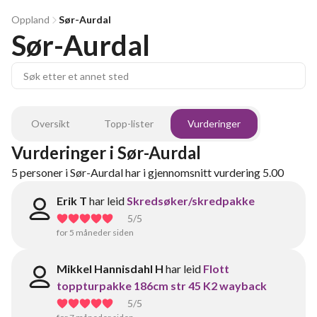
Oppland
Sør-Aurdal
Sør-Aurdal
Oversikt
Topp-lister
Vurderinger
Vurderinger
i
Sør-Aurdal
5
personer
i
Sør-Aurdal
har i gjennomsnitt vurdering
5.00
Erik T
har leid
Skredsøker/skredpakke
5
/5
for 5 måneder siden
Mikkel Hannisdahl H
har leid
Flott
toppturpakke 186cm str 45 K2 wayback
5
/5