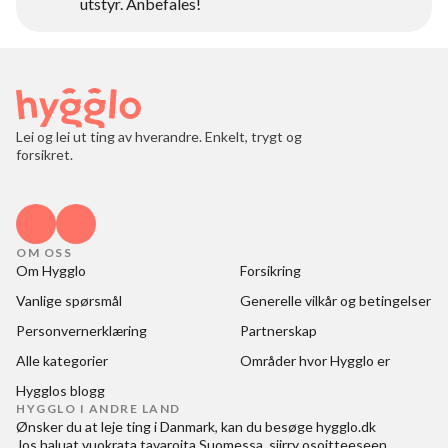
utstyr. Anbefales!
Lei og lei ut ting av hverandre. Enkelt, trygt og
forsikret.
OM OSS
Om Hygglo
Forsikring
Vanlige spørsmål
Generelle vilkår og betingelser
Personvernerklæring
Partnerskap
Alle kategorier
Områder hvor Hygglo er
Hygglos blogg
HYGGLO I ANDRE LAND
Ønsker du at
leje ting i Danmark
, kan du besøge
hygglo.dk
Jos haluat
vuokrata tavaroita Suomessa
, siirry osoitteeseen