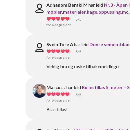
Adhanom Beraki M
har leid
Nr.3 - Åpen 
møbler,materialer,hage,oppussing,mc,
5
/5
for 4 døgn siden
Svein Tore A
har leid
Dovre sementblan
5
/5
for 6 døgn siden
Veldig bra og raske tilbakemeldinger
Marcus J
har leid
Rullestillas 5 meter – 
5
/5
for 6 døgn siden
Bra stillas!