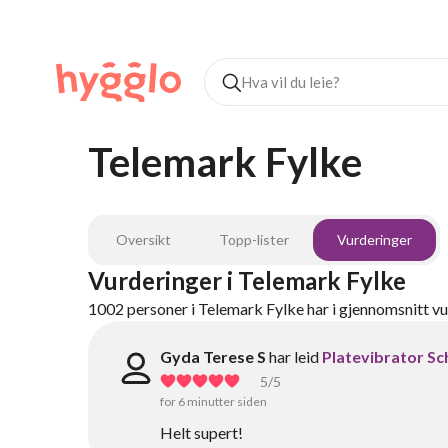
Telemark Fylke
Oversikt
Topp-lister
Vurderinger
Vurderinger
i
Telemark Fylke
1002
personer
i
Telemark Fylke
har i gjennomsnitt v
Gyda Terese S
har leid
Platevibrator S
5
/5
for 6 minutter siden
Helt supert!