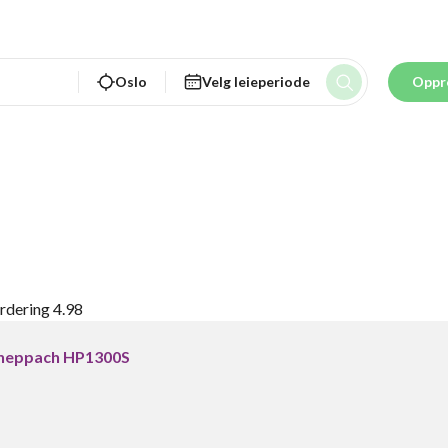
Oslo
Velg leieperiode
Oppr
urdering
4.98
cheppach HP1300S