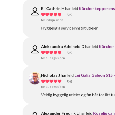
Eli Cathrin H
har leid
Kärcher tepperense
5
/5
for 9 døgn siden
Hyggelig å serviceinnstilt utleier
Aleksandra Adelheid D
har leid
Kärcher 
5
/5
for 10 døgn siden
Nicholas J
har leid
Lei Galia Galeon 515 –
5
/5
for 10 døgn siden
Veldig hyggelig utleier og fin båt for litt t
Alexander Fredrik L
har leid
Koselig ca