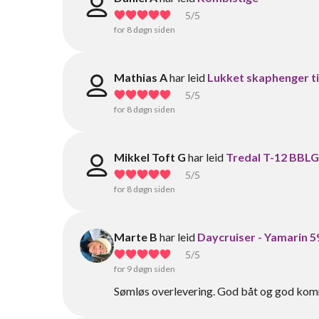
5
/5
for 8 døgn siden
Mathias A
har leid
Lukket skaphenger til
5
/5
for 8 døgn siden
Mikkel Toft G
har leid
Tredal T-12 BBLG
5
/5
for 8 døgn siden
Marte B
har leid
Daycruiser - Yamarin 59
5
/5
for 9 døgn siden
Sømløs overlevering. God båt og god komm