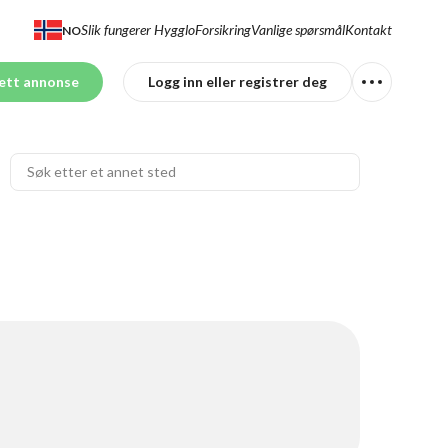
Slik fungerer Hygglo
Forsikring
Vanlige spørsmål
Kontakt
NO
ett annonse
Logg inn eller registrer deg