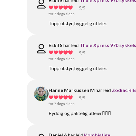
Eskil S
har leid
Thule Xpress 970 sykkels
5
/5
for 7 døgn siden
Topp utstyr, hyggelig utleier.
Eskil S
har leid
Thule Xpress 970 sykkels
5
/5
for 7 døgn siden
Topp utstyr, hyggelig utleier.
Hanne Markussen M
har leid
Zodiac RIB
5
/5
for 7 døgn siden
Ryddig og pålitelig utleier👍🏻😊
Daniel A
har leid
Kombistige