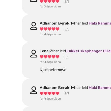
5
/5
for 3 døgn siden
Adhanom Beraki M
har leid
Haki Rammest
5
/5
for 4 døgn siden
Lene Ø
har leid
Lukket skaphenger til le
5
/5
for 4 døgn siden
Kjempefornøyd
Adhanom Beraki M
har leid
Haki Rammest
5
/5
for 4 døgn siden