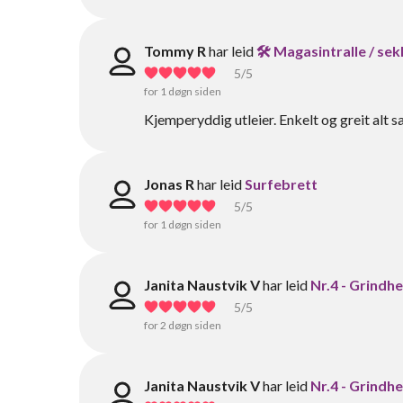
Tommy R
har leid
🛠️ Magasintralle / sek
5
/5
for 1 døgn siden
Kjemperyddig utleier. Enkelt og greit alt 
Jonas R
har leid
Surfebrett
5
/5
for 1 døgn siden
Janita Naustvik V
har leid
Nr.4 - Grindh
5
/5
for 2 døgn siden
Janita Naustvik V
har leid
Nr.4 - Grindh