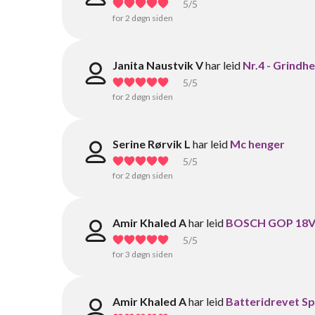
5
/5
for 2 døgn siden
Janita Naustvik V
har leid
Nr.4 - Grindh
5
/5
for 2 døgn siden
Serine Rørvik L
har leid
Mc henger
5
/5
for 2 døgn siden
Amir Khaled A
har leid
BOSCH GOP 18V 
5
/5
for 3 døgn siden
Amir Khaled A
har leid
Batteridrevet Sp